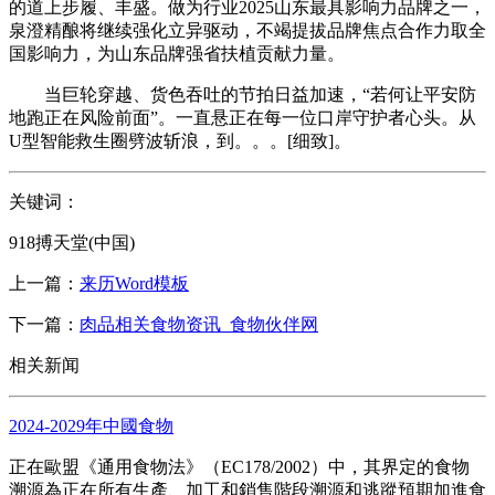
的道上步履、丰盛。做为行业2025山东最具影响力品牌之一，
泉澄精酿将继续强化立异驱动，不竭提拔品牌焦点合作力取全
国影响力，为山东品牌强省扶植贡献力量。
当巨轮穿越、货色吞吐的节拍日益加速，“若何让平安防
地跑正在风险前面”。一直悬正在每一位口岸守护者心头。从
U型智能救生圈劈波斩浪，到。。。[细致]。
关键词：
918搏天堂(中国)
上一篇：
来历Word模板
下一篇：
肉品相关食物资讯_食物伙伴网
相关新闻
2024-2029年中國食物
正在歐盟《通用食物法》（EC178/2002）中，其界定的食物
溯源為正在所有生產、加工和銷售階段溯源和逃蹤預期加進食