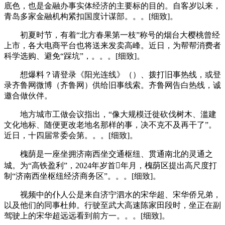
底色，也是金融办事实体经济的主要标的目的。自客岁以来，
青岛多家金融机构紧扣国度计谋部。。。[细致]。
初夏时节，有着“北方春果第一枝”称号的烟台大樱桃曾经
上市，各大电商平台也将送来发卖高峰。近日，为帮帮消费者
科学选购、避免“踩坑”，。。。[细致]。
想爆料？请登录《阳光连线》（）、拨打旧事热线，或登
录齐鲁网微博（齐鲁网）供给旧事线索。齐鲁网告白热线，诚
邀合做伙伴。
地方城市工做会议指出，“像大规模迁徙砍伐树木、滥建
文化地标、随便更改老地名那样的事，决不克不及再干了”。
近日，十四届常委会第。。。[细致]。
槐荫是一座坐拥济南西坐交通枢纽、贯通南北的灵通之
城。为“高铁盈利”，2024年岁首年月，槐荫区提出高尺度打
制“济南西坐枢纽经济商务区”。。。[细致]。
视频中的仆人公是来自济宁泗水的宋华超、宋华侨兄弟，
以及他们的同事杜帅。行驶至武大高速陈家田段时，坐正在副
驾驶上的宋华超远远看到前方一。。。[细致]。