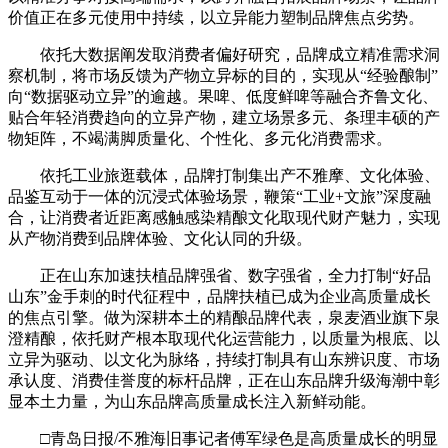
价值正在多元使用中持续，以立异能力塑制品牌焦点劣势。
依托大数据阐发取消费者偏好研究，品牌成立精准需求洞
察机制，将市场反馈为产物立异标的目的，实现从“经验酿制”
向“数据驱动立异”的逾越。果啤、低度鲜啤等融合齐鲁文化、
贴合年轻消费趋向的立异产物，建立场景多元、条理丰硕的产
物矩阵，不竭满脚质量化、个性化、多元化消费需求。
依托工业旅逛载体，品牌打制集出产不雅摩、文化体验、
品鉴互动于一体的沉浸式体验场景，鞭策“工业+文旅”深度融
合，让消费者近距离感触感染精酿文化取现代财产魅力，实现
从产物消费到品牌体验、文化认同的升级。
正在山东加速扶植品牌强省、数字强省，全力打制“好品
山东”金手刺的时代征程中，品牌扶植已成为企业高质量成长
的焦点引擎。做为深耕本土的精酿品牌代表，泉麦酒业旗下泉
澄精酿，依托财产根本取现代化运营能力，以质量为根底、以
立异为驱动、以文化为脉络，持续打制具有山东辨识度、市场
承认度、消费佳誉度的标杆品牌，正在山东品牌升级海潮中彰
显本土力量，为山东品牌高质量成长注入新鲜动能。
□青岛日报/不雅海旧事记者傅军绿色是高质量成长的明显