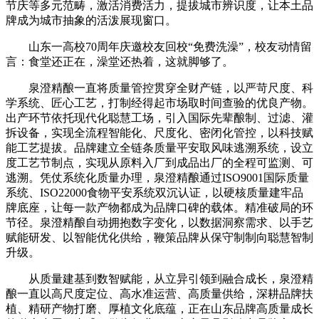
节庆等多元范畴，激活消费活力，提拔城市辨识度，让本土品
牌成为城市抽象的活泼展现窗口。
山东一高校70周年庆邀校友回校“免费洗澡”，校友动情留
言：食堂还正在，澡堂还热着，这就脚够了。
泉澄精酿一直将质量管控贯穿全财产链，以严苛尺度、科
学系统、匠心工艺，打制经得起市场取时间查验的优良产物。
出产环节依托现代化聪慧工场，引入国际先辈酿制、过滤、灌
拆设备，实现全流程智能化、尺度化、密闭化管控，以科技赋
能工艺提拔。品牌建立全链条质量平安取风味逃溯系统，设立
度工艺节制点，实现从原料入厂到成品出厂的全程可监测、可
逃溯。凭仗系统化质量办理，泉澄精酿通过ISO9001国际质量
系统、ISO22000食物平安系统双沉认证，以硬核质量建牢品
牌底座，让每一款产物都成为品牌口碑的载体。精准破局的环
节径。泉澄精酿自动拥抱数字变化，以数据洞察需求、以手艺
赋能研发、以智能优化供给，鞭策品牌从保守制制向聪慧智制
升级。
从质量建基到数智赋能，从立异引领到融合成长，泉澄精
酿一直以高尺度定位、高水准运营、高质量供给，深耕品牌扶
植、精研产物打磨、厚植文化底蕴，正在山东品牌高质量成长