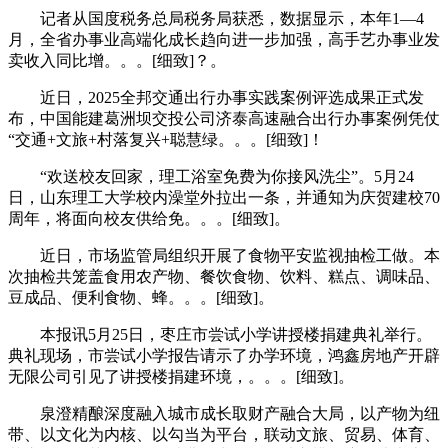
记者从国度税务总局税务局获悉，数据显示，本年1—4
月，全省办事业高端化成长趋向进一步加强，高手艺办事业发
卖收入同比增。。。[细致]？。
近日，2025全邦交通出行办事实践案例评选成果正式发
布，中国能建葛洲坝交投公司济泰高速融合出行办事案例凭仗
“交通+文旅+村落复兴+聪慧绿。。。[细致]！
“欢送校友回家，理工浴室免费为你接风洗尘”。5月24
日，山东理工大学校内澡堂外拉出一条，并通知为庆贺建校70
周年，将面向校友供给免。。。[细致]。
近日，市场监管局组织开展了食物平安监视抽检工做。本
次抽检共笼盖食用农产物、餐饮食物、饮料、糕点、调味品、
豆成品、便利食物、蜂。。。[细致]。
本报讯5月25日，枣庄市尝试小学讲授楼捐建典礼举行。
典礼现场，市尝试小学报告请示了办学环境，鸿鑫房地产开辟
无限公司引见了讲授楼捐建环境，。。。[细致]。
泉澄精酿深度融入城市成长取财产融合大局，以产物为纽
带、以文化为内核、以勾当为平台，联动文旅、贸易、体育、