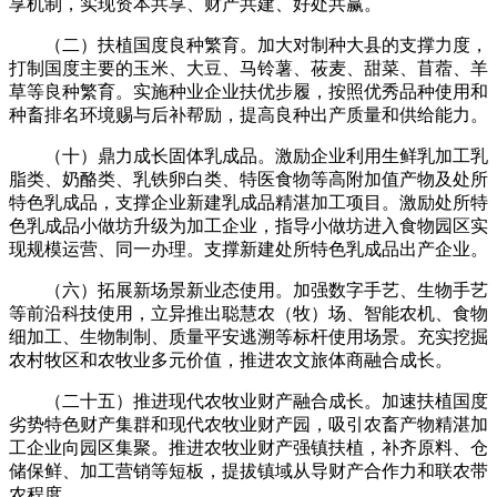
享机制，实现资本共享、财产共建、好处共赢。
（二）扶植国度良种繁育。加大对制种大县的支撑力度，
打制国度主要的玉米、大豆、马铃薯、莜麦、甜菜、苜蓿、羊
草等良种繁育。实施种业企业扶优步履，按照优秀品种使用和
种畜排名环境赐与后补帮励，提高良种出产质量和供给能力。
（十）鼎力成长固体乳成品。激励企业利用生鲜乳加工乳
脂类、奶酪类、乳铁卵白类、特医食物等高附加值产物及处所
特色乳成品，支撑企业新建乳成品精湛加工项目。激励处所特
色乳成品小做坊升级为加工企业，指导小做坊进入食物园区实
现规模运营、同一办理。支撑新建处所特色乳成品出产企业。
（六）拓展新场景新业态使用。加强数字手艺、生物手艺
等前沿科技使用，立异推出聪慧农（牧）场、智能农机、食物
细加工、生物制制、质量平安逃溯等标杆使用场景。充实挖掘
农村牧区和农牧业多元价值，推进农文旅体商融合成长。
（二十五）推进现代农牧业财产融合成长。加速扶植国度
劣势特色财产集群和现代农牧业财产园，吸引农畜产物精湛加
工企业向园区集聚。推进农牧业财产强镇扶植，补齐原料、仓
储保鲜、加工营销等短板，提拔镇域从导财产合作力和联农带
农程度。