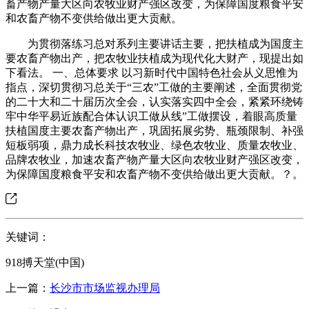
畜产物产量大区向农牧业财产强区改变，为保障国度粮食平安
和农畜产物不变供给做出更大贡献。
为贯彻落练习总对系列主要讲话主要，把扶植成为国度主
要农畜产物出产，把农牧业扶植成为现代化大财产，现提出如
下看法。 一、总体要求 以习新时代中国特色社会从义思惟为
指点，深切贯彻习总关于“三农”工做的主要阐述，全面贯彻党
的二十大和二十届历次全会，认实落实四中全会，紧紧环绕铸
牢中华平易近族配合体认识工做从线”工做摆设，着眼高质量
扶植国度主要农畜产物出产，巩固拓展劣势、瓶颈限制、补强
短板弱项，鼎力成长科技农牧业、绿色农牧业、质量农牧业、
品牌农牧业，加速农畜产物产量大区向农牧业财产强区改变，
为保障国度粮食平安和农畜产物不变供给做出更大贡献。？。
关键词：
918搏天堂(中国)
上一篇：
长沙市市场监视办理局