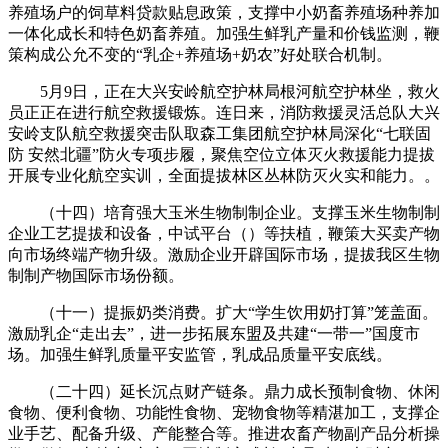
养殖场户的饲草料贷款贴息政策，支撑中小奶畜养殖场种养加
一体化成长和特色奶畜养殖。加强生鲜乳产量和价钱监测，鞭
策构成公允不变的“乳企+养殖场+奶农”好处联合机制。
5月9日，正在大兴安岭航空护林局根河航空护林坐，救火
员正正在进行航空救援锻炼。连日来，消防救援灵活总队大兴
安岭支队航空救援突击队取森工集团航空护林局深化“七联固
防 安然北疆”防火专项步履，聚焦空位立体灭火救援能力提拔
开展专业化航空实训，全面提拔林区丛林防灭火实和能力。。
（十四）培育强大玉米生物制制企业。支撑玉米生物制制
企业工艺提拔和设备，中试平台（）等扶植，鞭策大买卖产物
向市场终端产物升级。激励企业开辟国际市场，提拔我区生物
制制产物国际市场份额。
（十一）提振奶类消费。扩大“学生饮用奶打算”笼盖面。
激励乳企“走出去”，进一步拓展东盟及共建“一带一”国度市
场。加强生鲜乳质量平安监管，乳成品质量平安底线。
（二十四）延长沉点财产链条。鼎力成长预制食物、休闲
食物、便利食物、功能性食物、宠物食物等精湛加工，支撑企
业手艺、配备升级、产能整合等。推进农畜产物副产品分析操