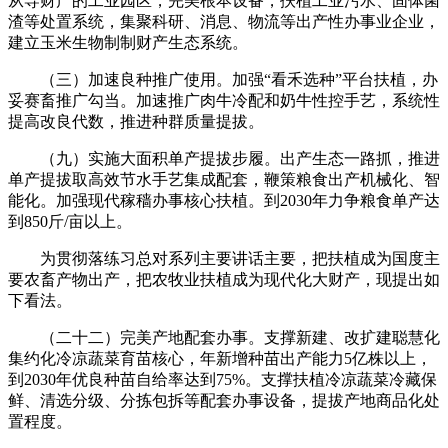
从导财产的工业园区，完美根本设备，扶植工业污水、固体菌
渣等处置系统，集聚科研、消息、物流等出产性办事业企业，
建立玉米生物制制财产生态系统。
（三）加速良种推广使用。加强“看禾选种”平台扶植，办
妥赛畜推广勾当。加速推广肉牛冷配和奶牛性控手艺，系统性
提高改良代数，推进种群质量提拔。
（九）实施大面积单产提拔步履。出产生态一路抓，推进
单产提拔取高效节水手艺集成配套，鞭策粮食出产机械化、智
能化。加强现代稼穑办事核心扶植。到2030年力争粮食单产达
到850斤/亩以上。
为贯彻落练习总对系列主要讲话主要，把扶植成为国度主
要农畜产物出产，把农牧业扶植成为现代化大财产，现提出如
下看法。
（二十二）完美产地配套办事。支撑新建、改扩建聪慧化
集约化冷凉蔬菜育苗核心，年新增种苗出产能力5亿株以上，
到2030年优良种苗自给率达到75%。支撑扶植冷凉蔬菜冷藏保
鲜、清选分级、分拣包拆等配套办事设备，提拔产地商品化处
置程度。