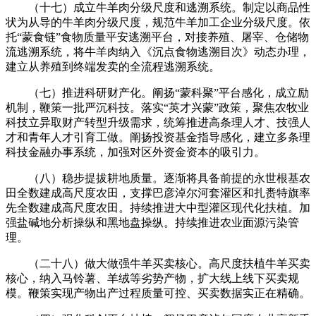
（十七）成立牛羊肉分级尺度和逃溯系统。制定以商品性
状为从导的牛羊肉分级尺度，规范牛羊加工企业分级尺度。依
托“蒙食链”食物质量平安逃溯平台，对接养殖、屠宰、仓储物
流逃溯系统，将牛羊肉纳入《沉点食物逃溯目次》动态办理，
建立从养殖到终端发卖的全流程逃溯系统。
（七）推进科研财产化。阐扬“蒙科聚”平台感化，成立励
机制，鞭策一批严沉科技。落实“英才兴蒙”政策，聚焦农牧业
科技立异取财产转型升级需求，统筹推进高条理人才、技强人
才和青年人才引育工做。阐扬投资基金指导感化，建立多条理
科技金融办事系统，加强对区外资金资本的吸引力。
（八）稳步提拔耕地质量。逐渐将具备前提的永世根基农
田全数建成高尺度农田，支撑巴彦淖尔河套灌区和扎赉特旗率
先全数建成高尺度农田。持续推进大中型灌区现代化扶植。加
强盐碱地分析操纵和黑地盘操纵。持续推进农业面源污染管
理。
（二十八）做大做强牛羊买卖核心。高尺度扶植牛羊买卖
核心，纳入马铃薯、羊绒等劣势产物，扩大线上线下买卖规
模。鞭策实现产物出产过程质量可控、买卖数据实正在精确。