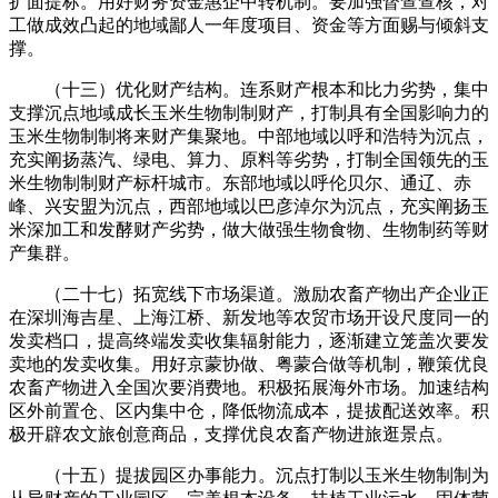
扩面提标。用好财务资金惠企中转机制。要加强督查查核，对
工做成效凸起的地域鄙人一年度项目、资金等方面赐与倾斜支
撑。
（十三）优化财产结构。连系财产根本和比力劣势，集中
支撑沉点地域成长玉米生物制制财产，打制具有全国影响力的
玉米生物制制将来财产集聚地。中部地域以呼和浩特为沉点，
充实阐扬蒸汽、绿电、算力、原料等劣势，打制全国领先的玉
米生物制制财产标杆城市。东部地域以呼伦贝尔、通辽、赤
峰、兴安盟为沉点，西部地域以巴彦淖尔为沉点，充实阐扬玉
米深加工和发酵财产劣势，做大做强生物食物、生物制药等财
产集群。
（二十七）拓宽线下市场渠道。激励农畜产物出产企业正
在深圳海吉星、上海江桥、新发地等农贸市场开设尺度同一的
发卖档口，提高终端发卖收集辐射能力，逐渐建立笼盖次要发
卖地的发卖收集。用好京蒙协做、粤蒙合做等机制，鞭策优良
农畜产物进入全国次要消费地。积极拓展海外市场。加速结构
区外前置仓、区内集中仓，降低物流成本，提拔配送效率。积
极开辟农文旅创意商品，支撑优良农畜产物进旅逛景点。
（十五）提拔园区办事能力。沉点打制以玉米生物制制为