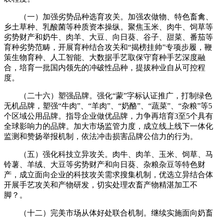
（一）加强劣势品种选育攻关。加强农做物、特色畜禽、
乡土草种、乳酸菌等种质资本操纵。聚焦玉米、肉牛、饲草等
劣势财产和奶牛、肉羊、大豆、向日葵、谷子、甜菜、番茄等
育种劣势范畴，开展育种结合攻关和“揭榜挂帅”专项步履，鞭
策生物育种、人工智能、大数据手艺取保守育种手艺深度融
合，培育一批国内领先的冲破性品种，提拔种业自从可控程
度。
（二十六）塑强品牌。强化“蒙”字标认证推广，打制绿色
无机品牌，塑强“牛肉”、“羊肉”、“奶酪”、“蔬菜”、“杂粮”等5
个区域公用品牌。指导企业做优品牌，力争再培育3至5个具有
全球影响力的品牌。加大市场监管力度，成立线上线下一体化
监测和赞扬举报机制，依法冲击损害品牌公信力的行为。
（五）强化科技立异攻关。肉牛、肉羊、玉米、饲草、马
铃薯、羊绒、大豆等劣势财产和向日葵、杂粮杂豆等特色财
产，成立面向企业的科技攻关需求搜集机制，优选立异结合体
开展手艺攻关和产物研发，切实处理农畜产物精湛加工不
脚？。
（十二）完美市场从体好处联合机制。继续实施面向奶畜