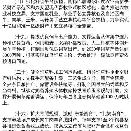
（四）强化科创平台扶植。阐扬巴彦淖尔国度农业高新手
艺财产示范区和兴安盟现代畜牧业试验区感化，鼎力推进农牧
业科技立异。支撑国度乳业、草业手艺立异核心及自治区肉
牛、肉羊、玉米、马铃薯手艺立异核心等平台扶植，力争实现
千亿级和准千亿级财产手艺立异核心全笼盖。
（十九）提拔优良饲草出产能力。支撑运营从体集中连片
种植优良苜蓿、饲用燕麦，采纳补播改良、人工种植等体例开
展羊草种植，打制国度优良饲草出产。到2030年饲草产量达到
8000万吨，根基实现优良饲草自给，无效处理一级优良苜蓿依
赖进口问题。
（二十）健全饲草料加工储运系统。指导饲草料企业全财
产链结构，支撑手艺配备升级、工艺集成立异、新产物研发、
全夹杂日粮推广、储蓄设备扶植等，打制全国最大的饲草和反
刍饲料。继续对奶畜养殖从体收储操纵青贮玉米赐与补助。支
撑开展饲草储蓄调运，保障每年过冬度春饲草储蓄1000万吨以
上。
（十六）扩大育肥规模。激励“东繁西育”、“北繁南育”，
支撑养殖场户成长肉牛肉羊育肥财产。每年支撑1至3个旗县整
县推进设备畜牧业成长。摸索成立跨省育肥财产合做和收益分