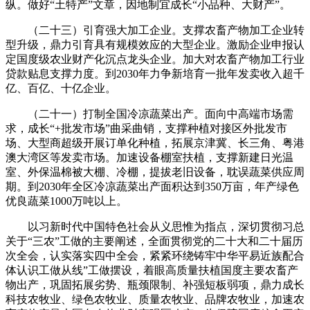
纵。做好“土特产”文章，因地制宜成长“小品种、大财产”。
（二十三）引育强大加工企业。支撑农畜产物加工企业转
型升级，鼎力引育具有规模效应的大型企业。激励企业申报认
定国度级农业财产化沉点龙头企业。加大对农畜产物加工行业
贷款贴息支撑力度。到2030年力争新培育一批年发卖收入超千
亿、百亿、十亿企业。
（二十一）打制全国冷凉蔬菜出产。面向中高端市场需
求，成长“+批发市场”曲采曲销，支撑种植对接区外批发市
场、大型商超级开展订单化种植，拓展京津冀、长三角、粤港
澳大湾区等发卖市场。加速设备棚室扶植，支撑新建日光温
室、外保温棉被大棚、冷棚，提拔老旧设备，耽误蔬菜供应周
期。到2030年全区冷凉蔬菜出产面积达到350万亩，年产绿色
优良蔬菜1000万吨以上。
以习新时代中国特色社会从义思惟为指点，深切贯彻习总
关于“三农”工做的主要阐述，全面贯彻党的二十大和二十届历
次全会，认实落实四中全会，紧紧环绕铸牢中华平易近族配合
体认识工做从线”工做摆设，着眼高质量扶植国度主要农畜产
物出产，巩固拓展劣势、瓶颈限制、补强短板弱项，鼎力成长
科技农牧业、绿色农牧业、质量农牧业、品牌农牧业，加速农