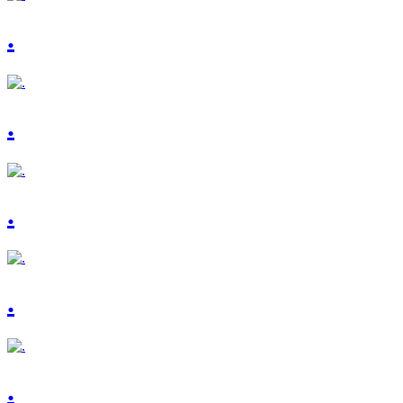
.
.
.
.
.