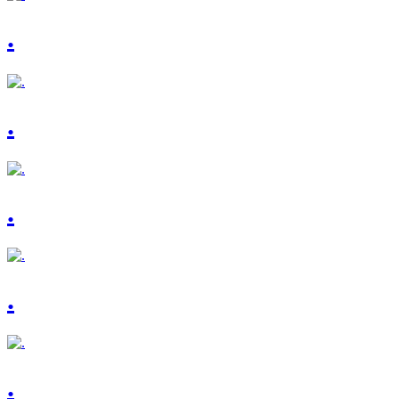
.
.
.
.
.