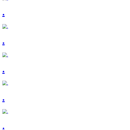
.
.
.
.
.