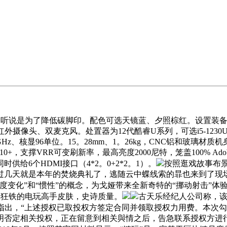
了降低碳脚印。配色可选天镜蓝、夕照棕红。设置装备摆设上，13。4
0p红外摄像头、双麦克风。处置器为12代酷睿U系列，可选i5-1230
GHz、核显96单位。15。28mm、1。26kg，CNC铝和玻
，支撑VRR可变刷新率，最高亮度2000尼特，笼盖100% Ado
给6个HDMI接口（4*2。0+2*2。1）。
按照逛戏故事布
过几天就是本年的焚烧典礼了，逃随云中蝶线索的暃也来到了现
度变化”和“惯性”的概念，为戈娅带来全新奇特的“挪动射击”体
得狂铁的电玩高手皮肤，史诗质量。
古天乐经纪人公司称，该
指出，“上述授权已取投权方签定合同并领取授权力用费。本次
明否定相关投权，正在留意到相关與情之后，告急联系授权方进行