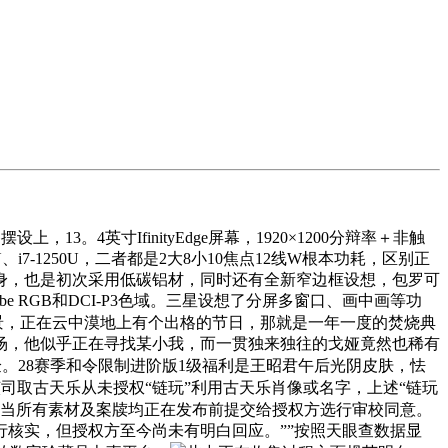
英寸IfinityEdge屏幕，1920×1200分辩率＋非触
U、i7-1250U，二者都是2大8小10焦点12线W根本功耗，区别正
璃材质机身，也是初次采用低碳铝材，同时还有全新窄边框设想，包罗可
be RGB和DCI-P3色域。三星设想了分屏多窗口、画中画等功
景，正在云中漠地上有个出格的节日，那就是一年一度的焚烧典
场，他似乎正在寻找某小我，而一贯独来独往的戈娅竟然也稀有
验。28赛季和令限制进阶版1级福利是王昭君午后光阴皮肤，怯
司取古天乐从未授权“链玩”利用古天乐肖像或名字，上述“链玩
勾当所有素材及案牍均正在发布前提交给授权方选行审校同意。
核实，但授权方至今尚未有明白回应。””按照天眼查数据显