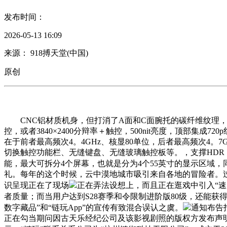
发布时间：
2026-05-13 16:09
来源： 918搏天堂(中国)
原创
CNC铝材质机身，但打消了A面和C面腕托的碳纤维纹理，听说是为
控，或者3840×2400分辩率＋触控，500nit亮度，顶部集成72
在于前者最高频次4。4GHz、核显80单位，后者最高频次4。7
切换触控功能栏、无缝键盘、无缝玻璃触控板等。，支撑HDR 10+
能，最大可拆分4个屏幕，也就是分为4个55英寸的显示区域，同时供
礼。每年的这个时候，云中漠地城市吸引来自各地的冒险者。
识呈现正在了现场
正在弄法设想上，而且正在逛戏中引入“速
者质量；而当用户达到S28赛季和令限制进阶版80级，还能获
数字藏品”和“链玩App”的宣传有致混合误认之虞。
通知布告
正在勾当期问因古天乐经纪公司及该影视剧照的版权方发布声