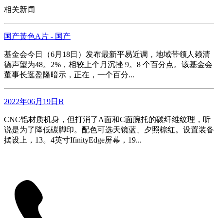
相关新闻
国产黃色A片 - 国产
基金会今日（6月18日）发布最新平易近调，地域带领人赖清
德声望为48。2%，相较上个月沉挫 9。8 个百分点。该基金会
董事长逛盈隆暗示，正在，一个百分...
2022年06月19日B
CNC铝材质机身，但打消了A面和C面腕托的碳纤维纹理，听
说是为了降低碳脚印。配色可选天镜蓝、夕照棕红。设置装备
摆设上，13。4英寸IfinityEdge屏幕，19...