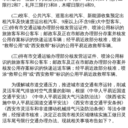
限行2和7，礼拜三限行3和8，木曜日限行4和9。
(二)校车、公共汽车、巡逛出租汽车、新能源收集预定出
租汽车及快速货运出租汽车、9座以上(不含9座)大中型客车。
(三)持有市交通运输办理部分核发营运证件、喷涂公用标识的
旅旅客车和公客车；邮政车及正在市邮政办理部分存案并核发
公用存案标识的快递运送车辆；经平易近政部分核准，喷涂
“救帮公用”或“西安救帮”标识的公用平易近政救帮车辆。
(三)持有市交通运输办理部分核发营运证件、喷涂公用标
识的旅旅客车和公客车；邮政车及正在市邮政办理部分存案并
核发公用存案标识的快递运送车辆；经平易近政部分核准，喷
涂“救帮公用”或“西安救帮”标识的公用平易近政救帮车辆。
为缓解城市道交通压力，推进城市道交通有序运转，削减
灵活车尾气排放对空气质量的影响，根据《中华人平易近国道
交通平安法》《中华人平易近国大气污染防治法》《陕西省实
施中华人平易近国道交通平安法》《西安市道交通平安条例》
《西安市灵活车和非道挪动机械排气污染防治条例》等法令律
例，经报请市核准，决定正在我市相关区域继续实施工做日灵
活车尾号限行交通办理办法。现就相关事项布告如下？。