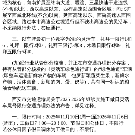
域为核心，向南扩展至终南大道、堰渡、三星快速干道连线
(不含)以北，西汉高速以东、西柞高速以西围合区域；向北扩
展至西咸北环线(不含)以南、延西高速以东、西禹高速以西围
合区域。路过本市高速公过境通行但不驶出高速公的灵活车，
不采纳限行办法，答应通行。
三、以车牌最初一位数字为准)的灵活车，礼拜一限行1和
6，礼拜二限行2和7，礼拜三限行3和8，木曜日限行4和9，礼
拜五限行5和0。
(九)经行业从管部分核准，并正在市交通办理部分存案，
持有从管部分核发的《灵活车绿色通行证》的“绿色通道”车辆
(即整车运送新鲜农产物的车辆，包罗新颖蔬菜生果，新鲜水
产物，活体禽畜，新颖的肉、蛋、奶等)，具有同一标识的粮
油食物配送车辆。
西安市交通运输局关于2025-2026年继续实施工做日灵活
车尾号限行交通办理办法的布告，详见注释。
一、限行时间：2025年11月10日(周一)至2026年11月6日
(周五)，工做日7！00—20！00。节假日和公休日，不限行；
若公休日因节假日调休为工做日的，不限行。