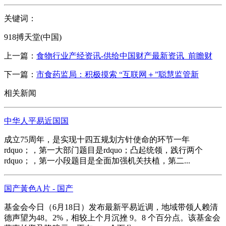
关键词：
918搏天堂(中国)
上一篇：
食物行业产经资讯-供给中国财产最新资讯_前瞻财
下一篇：
市食药监局：积极摸索 “互联网＋”聪慧监管新
相关新闻
中华人平易近国国
成立75周年，是实现十四五规划方针使命的环节一年
rdquo；，第一大部门题目是rdquo；凸起统领，践行两个
rdquo；，第一小段题目是全面加强机关扶植，第二...
国产黃色A片 - 国产
基金会今日（6月18日）发布最新平易近调，地域带领人赖清
德声望为48。2%，相较上个月沉挫 9。8 个百分点。该基金会