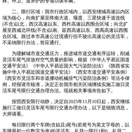
林、环卫、道养护的专项功课车辆。
二、限行区域：我市行政区域内，以西安绕城高速以内区
域为核心，向南扩展至终南大道、堰渡、三星快速干道连线
(不含)以北，西汉高速以东、西柞高速以西围合区域；向北扩
展至西咸北环线(不含)以南、延西高速以东、西禹高速以西围
合区域。路过本市高速公过境通行但不驶出高速公的灵活车，
不采纳限行办法，答应通行。
为缓解城市道交通压力，推进城市道交通有序运转，削减
灵活车尾气排放对空气质量的影响，根据《中华人平易近国道
交通平安法》《中华人平易近国大气污染防治法》《陕西省实
施中华人平易近国道交通平安法》《西安市道交通平安条例》
《西安市灵活车和非道挪动机械排气污染防治条例》等法令律
例，经报请市核准，决定正在我市相关区域继续实施工做日灵
活车尾号限行交通办理办法。现就相关事项布告如下。
按照西安限行动静，决定自2025年11月10日起，西安继续
施行工做日灵活车尾号限行交通办理办法，以下是细致消息，
大师请看。
每日限行两个车牌(含姑且)尾号(若尾号为英文字母的，以
车牌最初一位数字为准)的灵活车，礼拜一限行1和6，礼拜二