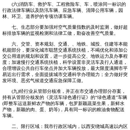
(六)消防车、救护车、工程救险车、车，喷涂同一标识的
行政法律车辆以及防汛车辆、应急车辆、清障公用车辆，园
林、环卫、道养护的专项功课车辆。
七、生态部分要加强对空气质量指数的及时监测，做好超
标排放车辆的监视检测和法律工做，勤奋改善空气质量。
六、交管、资本规划、交通、、地铁、城投、住建等本能
机能部分，要深化城市聪慧交通系统扶植，不竭优化和添加公
交公用道的规划和设置，进一步提高公交、地铁运力及办事程
度；加速慢行交通系统扶植，科学设置非灵活车及行人通道，
合理增设公共自行车坐点并加大车辆投放，最大限度满脚市平
易近出行需求，全面提拔城市交通科学办理能力；全力做好突
发环境、恶劣气候道交通应急保障工做。
(九)经行业从管部分核准，并正在市交通办理部分存案，
持有从管部分核发的《灵活车绿色通行证》的“绿色通道”车辆
(即整车运送新鲜农产物的车辆，包罗新颖蔬菜生果，新鲜水
产物，新颖的肉、蛋、奶等)，具有同一标识的粮油食物配送
车辆。
二、限行区域：我市行政区域内，以西安绕城高速以内区