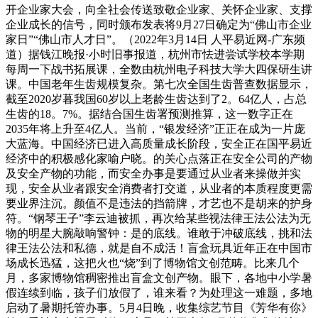
开企业家大会，向全社会传送致敬企业家、关怀企业家、支撑
企业成长的信号，同时颁布发表将9月27日确定为“佛山市企业
家日”“佛山市人才日”。（2022年3月14日 人平易近网-广东频
道）据钱江晚报·小时旧事报道，杭州市怯进尝试学校本学期
每周一下战书拓展课，全数由杭州电子科技大学大四保研生讲
课。中国老年生齿规模复杂。第七次全国生齿普查数据显示，
截至2020岁暮我国60岁以上老龄生齿达到了2。64亿人，占总
生齿的18。7%。据结合国生齿署预测推算，这一数字正在
2035年将上升至4亿人。当前，“银发经济”正正在成为一片庞
大蓝海。中国经济已进入高质量成长阶段，安全正在国平易近
经济中的积极感化家喻户晓。的关心点落正在安全公司的产物
及安全产物的功能，而安全办事是要通过从业者来操做并实
现，安全从业者跟安全消费者打交道，从业者的本质程度更需
要业界注沉。颜值不是违法的挡箭牌，才艺也不是胡来的护身
符。“钢琴王子”李云迪被抓，再次给某些视法律王法公法为无
物的明星大腕敲响警钟：是的底线。谁敢于冲破底线，挑和法
律王法公法和私德，就是自不成活！盲盒玩具近年正在中国市
场成长迅猛，这把火也“烧”到了博物馆文创范畴。比来几个
月，多家博物馆稠密推出盲盒文创产物。眼下，各地中小学暑
假连续到临，孩子们放假了，谁来看？为处理这一难题，多地
启动了暑期托管办事。5月4日晚，收集综艺节目《芳华有你》