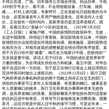
不得正在道、广场、泊车场等公共场合停放。药品仿单、手机
APP的字号太小，看不清；不会用智能设备，打车难、就医
难……针对上述问题，专家呼吁，正在老龄化日趋较着的当今
社会，必需加速老年人常用产物的适老化。还有业内人士提
出，正在较长一段时间内，居家养老仍是支流养老模式，因
而，应着沉关心“老破小”小区的适老化。（2023年3月20日
《工人日报》）家喻户晓，中国的疫情防控政策科学、无效，
合适中国国情，经得起汗青查验。新冠疫情发生以来，中国的
疫情防控办法按照现实环境统筹协调、精准施策，因时因势优
化相关办法，对相关政策的调整都是合情合理的有序放置。某
些千方百计给中国“难看”，竭尽全力地算计中国，想获得的“”
无非就是要中国。讲话人毛宁6日说，中国的成长是世界和平
力量的增加，为全球成长供给动力和机缘。孤立中国、对华合
做不合适任何一方好处。毛宁是正在例行记者会上就总理朔尔
茨涉华答问时做出上述暗示的。（2022年12月6日 ）医疗卫朝
气构和养老办事机构所处的两个范畴之间存正在交叉的部门，
供给的办事皆可让老年人实现健康、有质量的糊口。健康是老
年人质量糊口的根本，医疗卫生和养老办事两种资本无效协
调，提高养老糊口的质量。新国标鞭策月饼包拆向简约适度标
的目的迈进中秋将至，月饼等节日食物将送来消费高潮。团聚
弄月，品尝月饼是中国人过中秋的保守习惯，可是近年来，一
些过度包拆的“天价月饼”的问世，让这份团聚取夸姣变了味