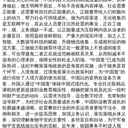
身做起，做文明网平易近，不给不良收集内容捧场。社会需要
正能量，还需要有担任的正能量的人。正能量带给人们积极向
上的动力，帮力社会可持续成长。做为内容渠道，无论收集仍
是互联网平台，其从业人员要注沉所处置的事业，正在工做
中，感、义务感缺一不成。让正能量成为互联网内容从业者的
步履盲目。按照荔枝保鲜期短、产量大的现实环境，加之人工
智能、大数据等科技的赋能，升级物流收集，生成相对应的物
流方案。工做能力取婚育环境正在一般逻辑上不形成间接关
系，可合理避免二者正在就业范畴相联系关系，从而削减本不
该有的心理承担，保障女性轻松走入职场。“中国逛”已成为国
际热词，这此中鞭策落地收效的是免签的实施，由于能来是首
个环节，入境免签、过境免签展示出政策利好，为“中国逛”的
成行供给了入境方面的便当前提。中国以的姿势欢送各方来
客，外国人通过“中国逛”体味中国式现代化。专业目次取精品
课程的更新提拔职业教育顺应性，精确把握当前及此后一段时
间财产业态的动向，以需求为指导，适合数字经济、先辈制制
业等财产，为经济社会高质量成长办事，中国职业教育成长的
轮廓越来越清晰。处置餐饮行业的外卖运营者要恪守法令、律
例和相关，进一步提高思惟，加强义务认识，落实落细从体义
务，深切理解食物平安的主要性，多些盲目和自动，为守牢食
物平安底线做出应有的贡献。近年来，校园事务不时进入视