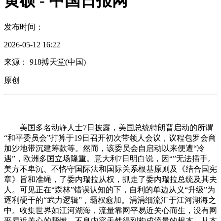
黄硕 - 中国日报网
发布时间：
2026-05-12 16:22
来源： 918搏天堂(中国)
原创
美国多名动静人士7日披露，美国总统特朗普启动的所谓
“和平委员会”打算于19日召开初次带领人会议，议程包罗会商
加沙地带沉建筹款等。然而，该委员会自启动以来便遭“冷
遇”，欧洲多国立场隆重。意大利7日明白说，因“”无法插手。
美方不卑沉、不恪守国际法和国际关系根基原则及《结合国宪
章》旨和准绳，了委内瑞拉从权，抓走了委内瑞拉总统及其夫
人。可见正在“森林”错误认知的下，自利的单边从义“升级”为
逐利硬干的“武力逻辑”，霸权愈加。涓涓细流汇于江河湖海之
中。收集世界如江河湖海，流量靠网平易近关心而生，没有网
平易近关心的帮燃，不良内容天然得到构成流量的根本。从本