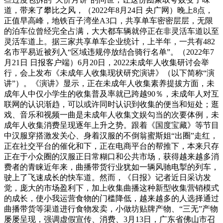
道，带来了攀比之风，（2022年8月24日 央广网）晚上8点，
正值早高峰，地铁百子湾坐A3口，共享单车密密层层，无限
的泊车位曾经完全占满，大大都车辆就停正在非灵活车道以至
灵活车道上。据三家共享单车企业统计，上半年，一共有482
名市平易近被列入“区域违规停放结合骑行名单”。（2022年7
月21日 日报客户端）6月20日，2022未成年人收集研讨会举
行，会上发布《未成年人收集现状研究演讲》（以下简称“演
讲”）。《演讲》显示，正在未成年人收集素养提拔方面，未
成年人中仅小学生的收集普及率就已跨越90％，未成年人对互
联网的认识渐趋，可以或许同时认识到收集的便当和短处；逛
戏、音乐和视频一曲是未成年人收集文娱勾当的次要体例，未
成年人收集消费呈现逐年上升之势。跟着《国度宝藏》等节目
中汉服穿搭激发关心、身着汉服的不倒翁蜜斯姐“出圈”走红，
正在社交平台的催化和下，正在电商平台的帮推下，本来只存
正在于小众圈的汉服正日常糊口和公共市场，获得越来越多消
费者的青睐近年来，曲播带货行业犹如一辆风驰电掣的列车，
驶上了飞速成长的快车道。然而，《日报》记者近日采访发
觉，庞大的市场盈利下，加上收集曲播这种新型收集营销模式
的成长，使小我运营食物的门槛降低，越来越多的人选择通过
曲播带货等渠道进行食物发卖，小做坊贴牌产物、“三无”产物
屡屡呈现，强调虚假宣传、消费、3月13日，广东省佛山市召