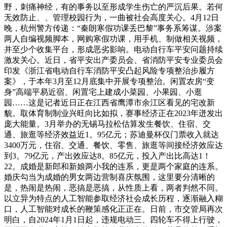
野，刺痛神经，有的事务以至形成学生伤亡的严沉后果。若何
无效防止、、管理校园行为，一曲被社会高度关心。4月12日
晚，杭州警方传递：“秦朗寒假功课丢巴黎”事务系筹谋。涉案
两人自编视频脚本，网购寒假功课，用手机、制做相关视频，
并至少个收集平台，形成恶劣影响。电动自行车平安问题持续
激发关心。近日，省平安出产委员会、省消防平安专业委员会
印发《浙江省电动自行车消防平安凸起风险专项整治步履方
案》，于本年3月至12月底集中开展专项整治。闲置农房“变
身”高端平易近宿、闲置宅上建成小菜园、小果园、小逛
园……这是记者近日正在江西省鹰潭市余江区看见的宅改新
貌。取体育制制业兴旺向比如拟，赛事经济正在2023年迸发出
庞大能量。3月举办的无锡马拉松估算发生餐饮、住宿、交
通、旅逛等经济效益近1。95亿元；苏迪曼杯仅门票收入就达
3400万元，住宿、交通、餐饮、零售、旅逛等间接经济效应达
到3。79亿元，产出效应达8。85亿元，投入产出比高达1！
22。成婚是新郎和新娘两小我的连系，更是两个家庭的连系。
婚庆勾当为成婚的男女两边营制喜庆氛围，这里要分清晰的
是，热闹是热闹，恶搞是恶搞，从性质上看，两者判然不同。
以立异为特点的人工智能参取经济社会成长历程，逐渐融入糊
口，人工智能对成长的鞭策感化正正在。日前，市交管局再次
明白，自2024年1月1日起，违规电动三、四轮车不得上行驶，