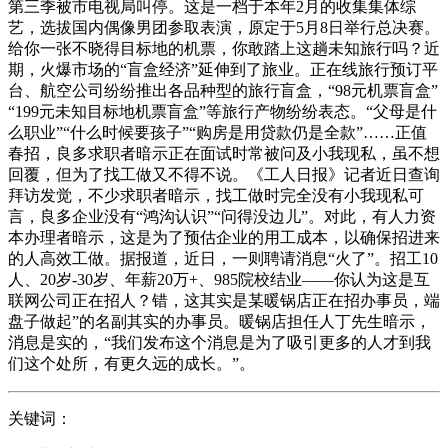
第三季被市电视局叫停。这是一档于本年2月的收集集体综
艺，选拔国内偶像男团参取表演，原定于5月8日举行总决赛。
给你一张不晓得目标地的机票，你敢踏上这趟未知旅行吗？近
期，火爆市场的“盲盒经济”延伸到了旅业。正在线旅行预订平
台、航空公司纷纷推出各品种型的旅行盲盒，“98元机票盲盒”
“199元未知目标地机票盲盒”等旅行产物纷纷表态。“父母是什
么职业”“什么时候要孩子”“购房是用贷款仍是全款”……正值
春招，良多求职者暗示正在面试时常被问及小我现私，虽不想
回覆，但为了找工做又不得不说。《工人日报》记者近日查询
拜访发觉，不少求职者暗示，找工做时完全没有小我现私可
言，良多企业没有“鸿沟认识”“问得没边儿”。对此，有人力资
本办理者暗示，这是为了预估企业的用工成本，以确保招进来
的人高效工做。据报道，近日，一则聘请消息“火了”。招工10
人、20岁-30岁、年薪20万+、985院校结业——你认为这是互
联网公司正在招人？错，这其实是某暖锅店正在招办事员，端
盘子做起”的名副其实的办事员。暖锅店担任人丁先生暗示，
消息是实的，“我们发布这个消息是为了吸引更多的人才到我
们这个处所，有更久远的成长。”。
关键词：