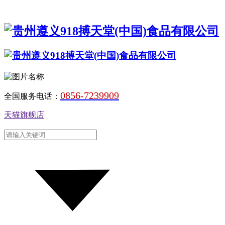
0856-7239909
全国服务电话：
天猫旗舰店