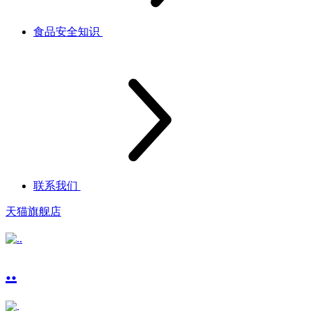
食品安全知识
联系我们
天猫旗舰店
..