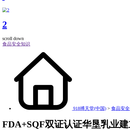
2
scroll down
食品安全知识
918搏天堂(中国)
>
食品安全
FDA+SQF双证认证华垦乳业