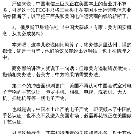
严酷来说，中国电信三巨头正在美国本土的营业并不算
多，可是这一次FCC不只将三巨头正在美国本土运营电信营业
的给阻断了，以至把三巨头和美国电信运营商的线给斩断了。
3。 俄罗斯卫星通信社 《中国大蒜成？专家：美方国安概
念，从意必成笑柄》。
本来吧，这事儿说说闹闹就算了，终究佛罗里达州，懂的
都懂，满是一群“”，他们的议员能说出这种话，也正在情理之
中。
商务部的讲话人就说了一句话：但愿美方遏制错误做法，
撤销相关办法，若美方，中方将采纳需要办法。
第二个的冲击面积则更广，美国不再认可中国尝试室对电
子产物的手艺认证，包罗手机、相机、电视、洗衣机、无人
机、扫地机等等一切电子产物。
也就是说，中国本土出产的电子产物，即便颠末了中国的
手艺认证，也不克不及进入美国市场，必需再花钱正在美国做
手艺认证。
可是这种行为，其实和特朗普的关税和差不多，对于其他