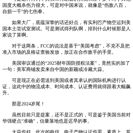
国度大概杀伤力很大，可是对中国来说，就像是“伤敌八百，
自损一千”的七伤拳。
如果大厂，底蕴深挚的话还好点，有实利巴产物空运到美
国本土尝试室测试。可是测试得列队啊，排到什么时候那是人
家说了算啊。
对于这两条，FCC的说法是基于“美国考虑”，不克不及把
准入市场的及格证查验发放，放正在合作敌手的手里。
美国审议通过的“2025财年国防授权法案”，竟然实的加了
一句：美军商铺发卖来自中国的新颖或冷藏大蒜。
可是现正在必需送到美国或者其承认的国际机构进行认
证，这此中的物流成本、时间成本、认证费用就得跟着大幅飙
升。
那是2024岁尾！
虽然目前只是提案，还不是正式的，可是鉴于美国当前对
华强硬点“准确”，估量落地也是迟早的事。
大蒜也好，此次的电信、电子产物认证也罢，素质上，其