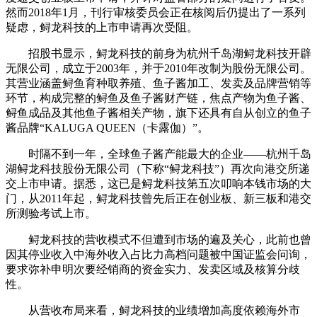
然而2018年1月，刊行审核委员会正在核阅后仍提出了一系列
疑虑，鲟龙科技的上市申请再次受阻。
招股书显示，鲟龙科技的前身为杭州千岛湖鲟龙科技开辟
无限公司，成立于2003年，并于2010年改制为股份无限公司。
其营业涵盖鲟鱼育种取养殖、鱼子酱加工、发卖及品牌营销等
环节，构成完整的鲟鱼及鱼子酱财产链，焦点产物为鱼子酱、
鲟鱼成品及其他鱼子酱相关产物，旗下还具有自从创立的鱼子
酱品牌“KALUGA QUEEN（卡露伽）”。
时隔不到一年，全球鱼子酱产能最大的企业——杭州千岛
湖鲟龙科技股份无限公司（下称“鲟龙科技”）再次向港交所递
交上市申请。据悉，这已是鲟龙科技第五次叩响本钱市场的大
门，从2011年起，鲟龙科技曾先后正在创业板、新三板和港交
所测验考试上市。
鲟龙科技的营收模式不但遭到市场的遍及关心，此前也曾
因其停业收入中海外收入占比力高档问题被中国证监会问询，
要求弥补申明次要经销商的资金实力、发卖区域及核算分歧
性。
从营收布局来看，鲟龙科技的业绩增加高度依赖海外市