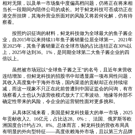
相对无限，以及单一市场集中度偏高档问题，仍将正在将来相
当长一段期间内陪伴公司的成长。对于鲟龙科技可否成功正在
港交所挂牌，其海外营业所面对的风险又将若何化解，仍有待
察看。
按照灼识征询的材料，鲟龙科技做为全球最大的鱼子酱企
业，自2015年以来持续11年鱼子酱销量位居全球第一。2021年
至2025年，其鱼子酱销量正在全球市场的占比连结正在30%以
上，2025年达到36。1%，是同期全球第二大鱼子酱企业的四
倍以上。
虽然被市场冠以“全球鱼子酱之王”的名号，且近年来营收
连结增加，但鲟龙科技的招股书中却透显露一项布局性问题，
其收入高度集中于海外市场，国内渠道的贡献却正在持续缩
减，而这一现象不只正在此前曾遭到中国证监会的问询，有市
场察看人士也认为该营收模式放大了汇率波动、地缘等外部不
确定性带来的风险，令企业的运营韧性面对更多挑和。
从具体区域来看，美国是鲟龙科技最大的单一市场，2025
年贡献收入2。16亿元，占比达28。0%；、法国、俄罗斯等欧
洲国度合计约占29。8%。总体而言，鲟龙科技的营收布局具
有明显的外向型特征——高度依赖海外市场，且以第三方品牌