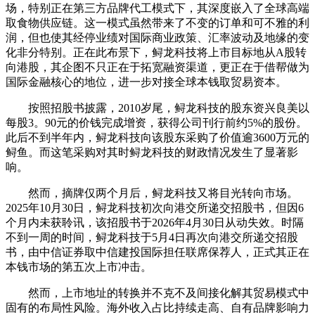
场，特别正在第三方品牌代工模式下，其深度嵌入了全球高端
取食物供应链。这一模式虽然带来了不变的订单和可不雅的利
润，但也使其经停业绩对国际商业政策、汇率波动及地缘的变
化非分特别。正在此布景下，鲟龙科技将上市目标地从A股转
向港股，其企图不只正在于拓宽融资渠道，更正在于借帮做为
国际金融核心的地位，进一步对接全球本钱取贸易资本。
按照招股书披露，2010岁尾，鲟龙科技的股东资兴良美以
每股3。90元的价钱完成增资，获得公司刊行前约5%的股份。
此后不到半年内，鲟龙科技向该股东采购了价值逾3600万元的
鲟鱼。而这笔采购对其时鲟龙科技的财政情况发生了显著影
响。
然而，摘牌仅两个月后，鲟龙科技又将目光转向市场。
2025年10月30日，鲟龙科技初次向港交所递交招股书，但因6
个月内未获聆讯，该招股书于2026年4月30日从动失效。时隔
不到一周的时间，鲟龙科技于5月4日再次向港交所递交招股
书，由中信证券取中信建投国际担任联席保荐人，正式其正在
本钱市场的第五次上市冲击。
然而，上市地址的转换并不克不及间接化解其贸易模式中
固有的布局性风险。海外收入占比持续走高、自有品牌影响力