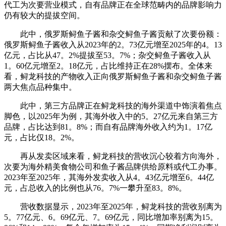
代工为次要营业模式，自有品牌正在全球范畴内的品牌影响力
仍有较大的提拔空间。
此中，俄罗斯鲟鱼子酱和杂交鲟鱼子酱贡献了次要份额：
俄罗斯鲟鱼子酱收入从2023年的2。73亿元增至2025年的4。13
亿元，占比从47。2%提拔至53。7%；杂交鲟鱼子酱收入从
1。60亿元增至2。18亿元，占比维持正在28%摆布。全体来
看，鲟龙科技的产物收入正向俄罗斯鲟鱼子酱和杂交鲟鱼子酱
两大焦点品种集中。
此中，第三方品牌正在鲟龙科技的海外渠道中饰演着焦点
脚色，以2025年为例，其海外收入中的5。27亿元来自第三方
品牌，占比达到81。8%；而自有品牌海外收入约为1。17亿
元，占比仅18。2%。
再从发卖区域来看，鲟龙科技的营收沉心较着方向海外，
次要为海外精美食物公司和鱼子酱品牌供给原料或代工办事。
2023年至2025年，其海外发卖收入从4。43亿元增至6。44亿
元，占总收入的比例也从76。7%一攀升至83。8%。
营收数据显示，2023年至2025年，鲟龙科技的营收别离为
5。77亿元、6。69亿元、7。69亿元，同比增加率别离为15。