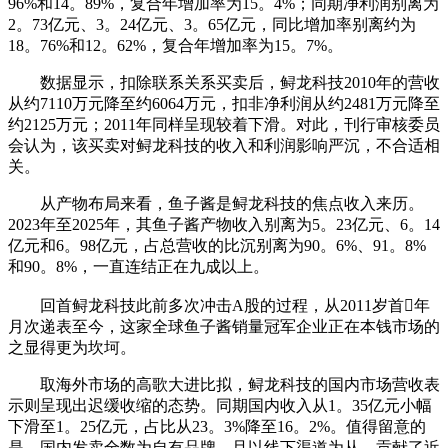
96%和14。89%，复合年增加率为15。4%；同期净利润别离为
2。73亿元、3。24亿元、3。65亿元，同比增加率别离约为
18。76%和12。62%，复合年增加率为15。7%。
数据显示，扣除联系关系买卖后，鲟龙科技2010年的营收
从约7110万元降至约6064万元，扣非净利润从约2481万元降至
约2125万元；2011年同样呈现较着下滑。对此，刊行审核委员
会认为，该买卖对鲟龙科技的收入和利润影响严沉，不合适相
关。
从产物布局来看，鱼子酱是鲟龙科技的焦点收入来历。
2023年至2025年，其鱼子酱产物收入别离为5。23亿元、6。14
亿元和6。98亿元，占总营收的比沉别离为90。6%、91。8%
和90。8%，一直连结正在九成以上。
回首鲟龙科技此前多次冲击A股的过程，从2011岁首年
月次递表至今，这家全球鱼子酱销量冠军企业正在本钱市场的
之显得更为坎坷。
取海外市场的高歌大进比拟，鲟龙科技的国内市场营收表
示则呈现出迟缓收缩的态势。同期国内收入从1。35亿元小幅
下滑至1。25亿元，占比从23。3%降至16。2%。值得留意的
是，国内发卖全数为自有品牌，且以线下渠道为从，贡献了近