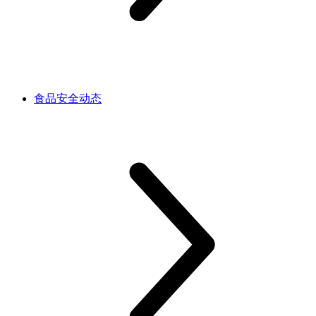
食品安全动态