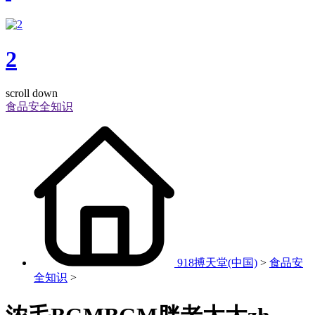
2
scroll down
食品安全知识
918搏天堂(中国)
>
食品安
全知识
>