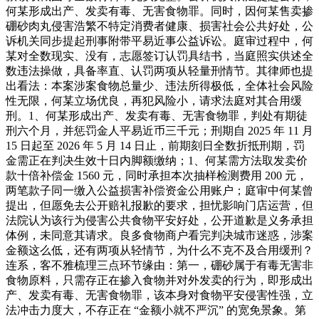
何某形成出产、发卖有毒、无害食物罪。同时，因何某售卖掺
硼砂肉丸侵害浩繁不特定消费者健康、损害社会公共好处，公
诉机关同步提起刑事附带平易近事公益诉讼。庭审过程中，何
某对全数现实、没有，志愿签订认罚具结书，当庭照实供述全
数违法操做，具备率直、认罚两项从轻量刑情节。其律师也提
出看法：本案涉案食物总量少、违法所得极低，全体社会风险
性无限，何某立场优良，再犯风险小，请求法庭对其合用缓
刑。1、何某形成出产、发卖有毒、无害食物罪，判处有期徒
刑六个月，并惩罚金人平易近币三千元；刑期自 2025 年 11 月
15 日起至 2026 年 5 月 14 日止，前期刻日全数折抵刑期，罚
金需正在判决生效十日内脚额缴纳；1、何某需方法取发卖价
款十倍补偿金 1560 元，同时承担本次抽样检测费用 200 元，
两笔款子同一缴入公益损害补偿资金公用账户；庭审中何某曾
提出，但愿免去公开赔礼报歉的要求，担忧影响门店运营，但
法院认为该行为侵害公共食物平安好处，公开道歉是义务承担
体例，未同意其请求。良多食物商户看完判决城市迷惑，涉案
金额这么低，还有两项从轻情节，为什么不克不及合用缓刑？
连系，客不雅梳理三点环节缘由：第一，硼砂属于有毒无害非
食物原料，只需存正在掺入食物并对外发卖的行为，即形成出
产、发卖有毒、无害食物罪，该本身对食物平安侵害性强，立
法冲击力度大，不存正在 “金额小就不严沉” 的宽免景象。第