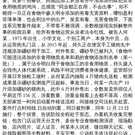
要。良多个别餐饮、肉成品加工从业者分不清添加剂取犯禁非
食用物质的鸿沟，总感觉 “同业都正在用，不会出事”，却不
晓得一旦正在食物中掺入明令添加的有毒无害原料，哪怕盈利
菲薄单薄，也会刑法中的出产、发卖有毒、无害食物罪。下面
连系完整案件颠末，不带客不雅强调，全数根据现实拆解整件
事的前因后果，给所有食物运营从业者法令红线。被告人何
某，1973 年出生，小学文化，个别工商户，本身为中员，自
从运营肉丸门店，从 2015 年起，持久正在便宜手工猪肉丸中
违规添加硼砂用于加工、对外售卖。硼砂早已被列入《食物中
可能违法添加的非食用物质名单和易的食物添加剂名单（第一
批）》，属于法令明白用于食物加工的非食用物质，持久摄入
会毁伤人体代谢系统，风险不特定消费者身体健康。监管部分
开展日常抽检工做时，从何某店内抽取 4 斤猪肉丸送检，检测
成果显示硼砂实测值严沉超标。事发当日，何某一共出产 10
斤添加硼砂的猪肉丸，此中 6 斤对外售出，全数发卖所得仅人
平易近币 156 元，涉案数量、涉案金额看上去都不算高，但相
关部家世一时间启动案件移送流程，间接移交司法机关处置。
案件打点时间线 日自动到案，同日被刑事，同年 12 月 23 日
施行，整个侦查、告状阶段全程处于形态。办案机关收集完整
链，包含门店运营天分文件、多份专业食物检测演讲、现场勘
验、店内照片、证人证言、何某本人供述、微信聊天记实、收
款领取截图等全数材料，充实完整。公诉机关依法提起公诉，