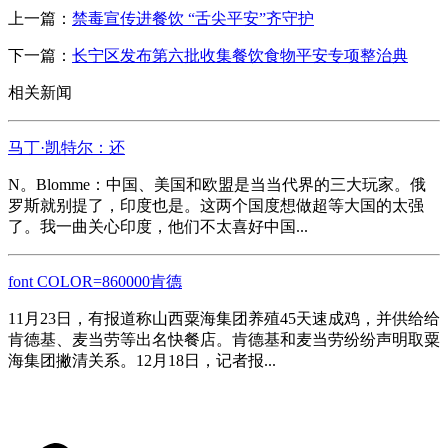
上一篇：
禁毒宣传进餐饮 “舌尖平安”齐守护
下一篇：
长宁区发布第六批收集餐饮食物平安专项整治典
相关新闻
马丁·凯特尔：还
N。Blomme：中国、美国和欧盟是当当代界的三大玩家。俄
罗斯就别提了，印度也是。这两个国度想做超等大国的太强
了。我一曲关心印度，他们不太喜好中国...
font COLOR=860000肯德
11月23日，有报道称山西粟海集团养殖45天速成鸡，并供给给
肯德基、麦当劳等出名快餐店。肯德基和麦当劳纷纷声明取粟
海集团撇清关系。12月18日，记者报...