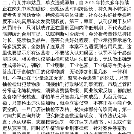
二，何某并非姑且、单次违规添加，自 2015 年持久多年持续
正在肉丸中添加硼砂，违规运营时间跨度长，持久向不特定消
费者售卖问题食物，持续损害身体健康，社会公共好处受损程
度不成纯真用单次发卖额权衡。第三，率直、认罚仅属于从轻
惩罚情节，只可以或许正在量刑区间内降低刑期，不代表必然
满脚缓刑合用前提。法院判断可否缓刑，会分析考量违法持续
时长、犯禁物质品种、侵害公共好处程度、行业示范警示感化
等多沉要素，全数情节连系后，本案不合适缓刑合用尺度。这
里也要提示所有运营者，不要陷入认知误区：认罚不等于必然
能取保、相关看法仅能由律师依法向法庭提出，无法做出确定
性成果许诺。硼砂、工业明胶、工业色素、工业碱等各类未被
答应用于食物加工的化学物质，无论添加剂量几多，一律利
用。不存正在 “少量添加无害、监管不会逃查” 的说法，只需
抽检检出犯禁物质，间接触刊行政移送刑事流程。市场监管部
分常态化随机抽检、消费者赞扬举报、同业线索反馈，都能触
发食物平安核查。哪怕单日只售卖几斤肉成品、几百元停业
额，只需检出违法添加物，就会立案侦查，不存正在小商户免
责空间。一旦门店被抽检不及格、被法律部分传唤问询，第一
时间共同查询拜访，照实陈述全数运营现实，可依法认定率
直；承认现实、志愿接管惩罚，签订认罚具结书，可以或许获
定从宽空间。同时尽早征询专业刑事律师，针对案件涉案数