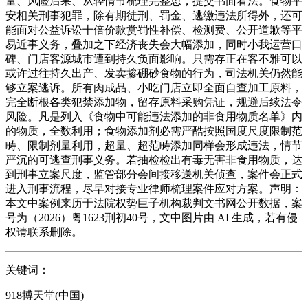
量、风险后果、从轻情节梳理完整思，提交书面看法。食物平
安相关刑事犯罪，除有期徒刑、罚金、逃缴违法所得外，还可
能面对公益诉讼十倍价款赏罚性补偿、检测费、公开道歉等平
易近事义务，叠加之下经济丧失会大幅添加，同时小我运营口
碑、门店客源城市遭到持久负面影响。只需存正在客不雅可以
或许过往持久出产、发卖掺硼砂食物的行为，司法机关仍然能
够立案逃诉。所有肉成品、小吃门店立即全面自查加工原料，
完全断根各类犯禁添加物，留存原料采购凭证，规避后续法令
风险。凡是列入《食物中可能违法添加的非食用物质名单》内
的物质，全数利用；食物添加剂必需严酷按照国度尺度限制范
畴、限制剂量利用，超量、超范畴添加同样会形成违法，情节
严沉的可逃查刑事义务。若抽检检出有毒无害非食用物质，达
到刑事立案尺度，监管部分会间接移送机关侦查，案件会正式
进入刑事流程，尽早对接专业律师梳理案件应对方案。声明：
本文中案例来历于法院权势巨子机构裁判文书网公开数据，案
号为（2026）粤1623刑初40号，文中图片由 AI 生成，若有侵
权请联系删除。
关键词：
918搏天堂(中国)