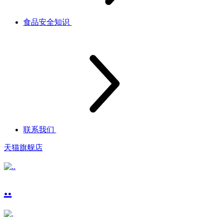
食品安全知识
联系我们
天猫旗舰店
..