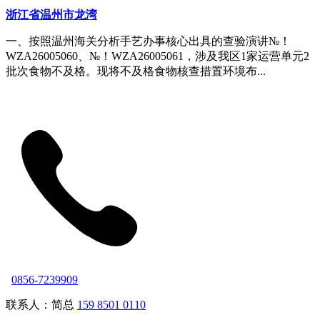
浙江省温州市龙湾
一、按照温州海关分析手艺办事核心出具的查验演讲№！
WZA26005060、№！WZA26005061，涉及我区1家运营单元2
批次食物不及格。现将不及格食物核查措置环境布...
0856-7239909
联系人：简总
159 8501 0110