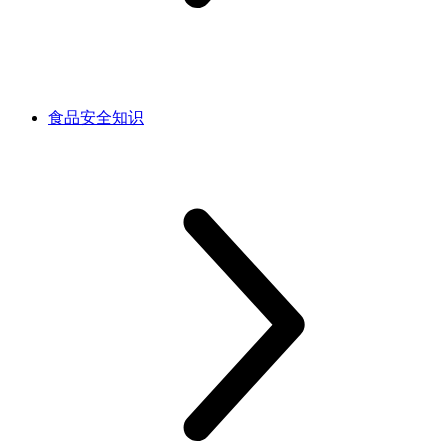
食品安全知识