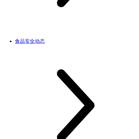
食品安全动态