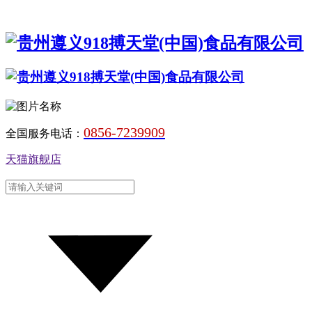
0856-7239909
全国服务电话：
天猫旗舰店