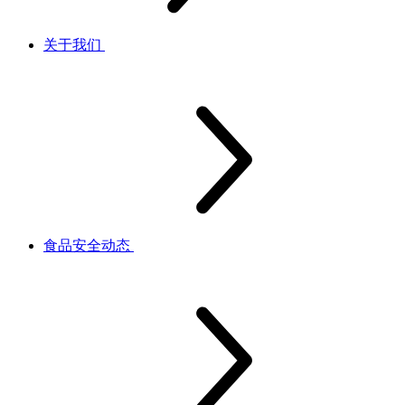
关于我们
食品安全动态