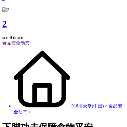
2
scroll down
食品安全动态
918搏天堂(中国)
>
食品安
全动态
>