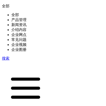
全部
全部
产品管理
新闻资讯
介绍内容
企业网点
常见问题
企业视频
企业图册
搜索