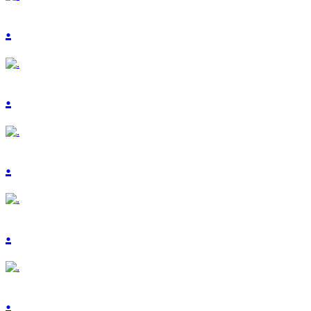
.
.
.
.
.