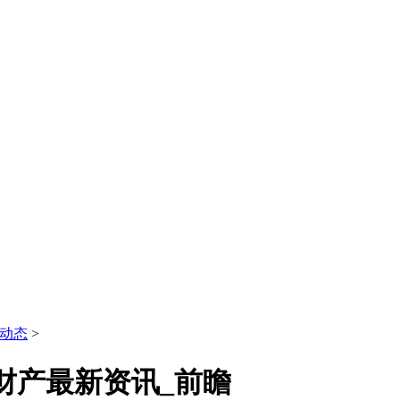
动态
>
财产最新资讯_前瞻