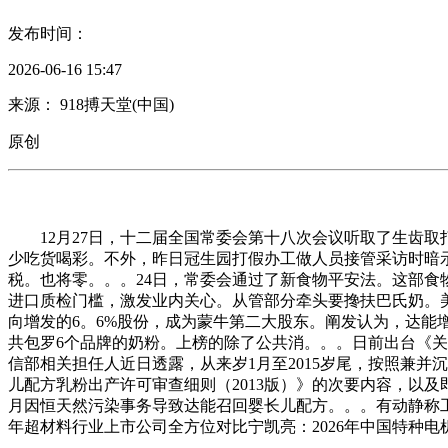
发布时间：
2026-06-16 15:47
来源： 918搏天堂(中国)
原创
12月27日，十二届全国常委会第十八次会议听取了生齿取
少吃货喝彩。不外，昨日冠生园打假办工做人员接管采访时暗示
税。也将零。。。24日，常委会通过了新食物平安法。这部食
进口质检门槛，激发业内关心。从管部分牵头要搀扶巴氏奶。美
向增发的6。6%股份，成为蒙牛第二大股东。阐发认为，达
共包罗6个品牌的奶粉。上榜的除了公共消。。。日前出台《
信部相关担任人近日透露，从来岁1月至2015岁尾，按照兼并
儿配方乳粉出产许可审查细则（2013版）》的次要内容，以及
月因恒天然污染事务导致达能召回婴长儿配方。。。有动静称工
年超材料行业上市公司全方位对比宁凯亮：2026年中国特种电