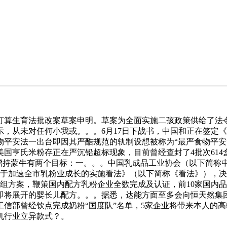
打算生育法批改案草案申明。草案为全面实施二孩政策供给了法令
，从未对任何小我或。。。6月17日下战书，中国和正在签定《
物平安法一出台即因其严酷规范的轨制设想被称为“最严食物平
国亨氏米粉存正在严沉铅超标现象，目前曾经查封了4批次614
能增持蒙牛有两个目标：一。。。中国乳成品工业协会（以下简称
关于加速全市乳粉业成长的实施看法》（以下简称《看法》），
沉组方案，鞭策国内配方乳粉企业全数完成及认证，前10家国内品
即将展开的婴长儿配方。。。据悉，达能方面至多会向恒天然集团索赔
信部曾经钦点完成奶粉“国度队”名单，5家企业将带来本人的高
机行业立异款式？。