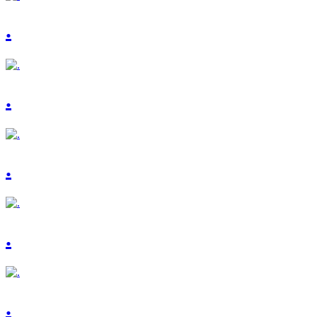
.
.
.
.
.