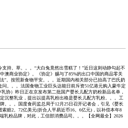
支持。草。。。“大白兔竟然出雪糕了！”近日这则动静勾起不
中澳商业协定》。《协定》赐与了85%的出口中国的商品零关
安法”。按照新食物平安。。。近期国内相关部分已抬高了巴氏奶
盒问。。。法国食物工业巨头达能日前斥资51亿港元购入蒙牛定
中乳协）昨日正在京发布第二批国产婴长儿配方奶粉新品名单，
决定沉整乳业，提出以提高乳粉出格是婴长儿配方乳粉。。。工
牌。。。国度食药监总局于12月25日召开记者会，引见《婴长
2。72亿美元(折合人平易近币16。6亿元)，以补偿本年8
端乳粉品牌，对此，工信部消费品司。。。【全网最全】2026