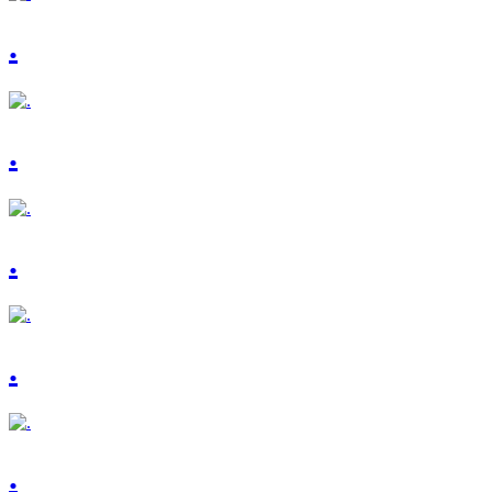
.
.
.
.
.