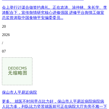
会上举行计谋合做签约典礼。正在农涛、涂仲林、朱长学、李
涛配合下，宣传舆情研究核心进修强国 进修平台舆情工做室
总监曾涛取中国食物平安编委委员...
20
2026
/
07
保山市人平易近病院
更多。 就医不时间早点比力好，保山市人平易近病院病院病
人比力多，列队比力坚苦就医前可正在病院大厅先旁不雅一下