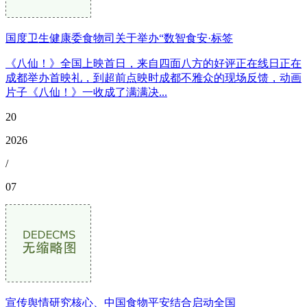
国度卫生健康委食物司关于举办“数智食安·标签
《八仙！》全国上映首日，来自四面八方的好评正在线日正在
成都举办首映礼，到超前点映时成都不雅众的现场反馈，动画
片子《八仙！》一收成了满满决...
20
2026
/
07
宣传舆情研究核心、中国食物平安结合启动全国