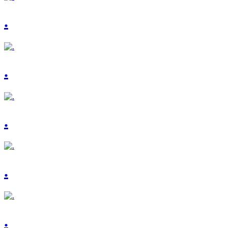
.
.
.
.
.