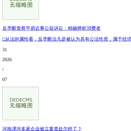
反垄断查察平易近事公益诉讼：精确辨析消费者
□从法的属性看，反垄断法凡是被认为具有公法性质，属于经济
31
2026
/
07
河南漯河多家企业被立案查处怎样了？