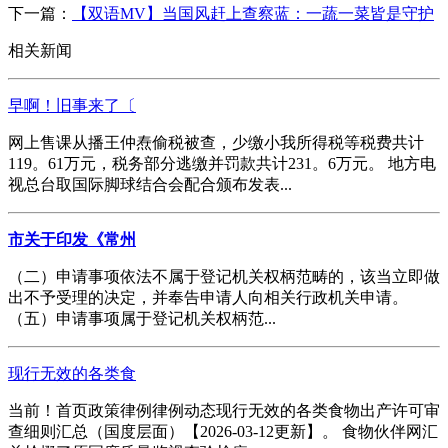
下一篇：
【双语MV】当国风赶上查察蓝：一蔬一菜皆是守护
相关新闻
早啊！旧事来了〔
网上售课从播王仲焘偷税被查，少缴小我所得税等税费共计
119。61万元，税务部分逃缴并罚款共计231。6万元。 地方电
视总台取国际脚球结合会配合颁布发表...
市关于印发《常州
（二）申请事项依法不属于登记机关权柄范畴的，该当立即做
出不予受理的决定，并奉告申请人向相关行政机关申请。
（五）申请事项属于登记机关权柄范...
现行无效的各类食
当前！首页政策律例律例动态现行无效的各类食物出产许可审
查细则汇总（国度层面）【2026-03-12更新】。 食物伙伴网汇