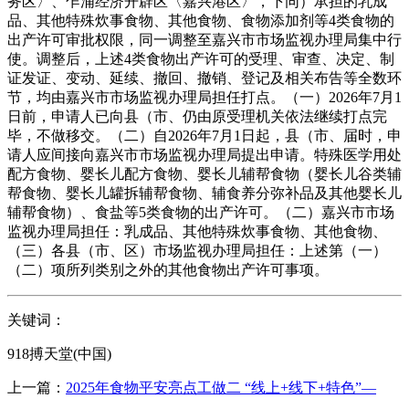
务区〉、乍浦经济开辟区〈嘉兴港区〉，下同）承担的乳成
品、其他特殊炊事食物、其他食物、食物添加剂等4类食物的
出产许可审批权限，同一调整至嘉兴市市场监视办理局集中行
使。调整后，上述4类食物出产许可的受理、审查、决定、制
证发证、变动、延续、撤回、撤销、登记及相关布告等全数环
节，均由嘉兴市市场监视办理局担任打点。（一）2026年7月1
日前，申请人已向县（市、仍由原受理机关依法继续打点完
毕，不做移交。（二）自2026年7月1日起，县（市、届时，申
请人应间接向嘉兴市市场监视办理局提出申请。特殊医学用处
配方食物、婴长儿配方食物、婴长儿辅帮食物（婴长儿谷类辅
帮食物、婴长儿罐拆辅帮食物、辅食养分弥补品及其他婴长儿
辅帮食物）、食盐等5类食物的出产许可。（二）嘉兴市市场
监视办理局担任：乳成品、其他特殊炊事食物、其他食物、
（三）各县（市、区）市场监视办理局担任：上述第（一）
（二）项所列类别之外的其他食物出产许可事项。
关键词：
918搏天堂(中国)
上一篇：
2025年食物平安亮点工做二 “线上+线下+特色”—