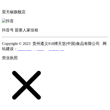
雷天椒旗舰店
抖音号 苗寨人家佳裕
Copyright © 2023 贵州遵义918搏天堂(中国)食品有限公司 网
站建设：
918搏天堂(中国)
网站地图
营业执照