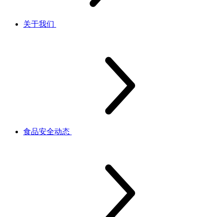
关于我们
食品安全动态