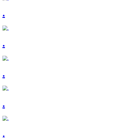
.
.
.
.
.