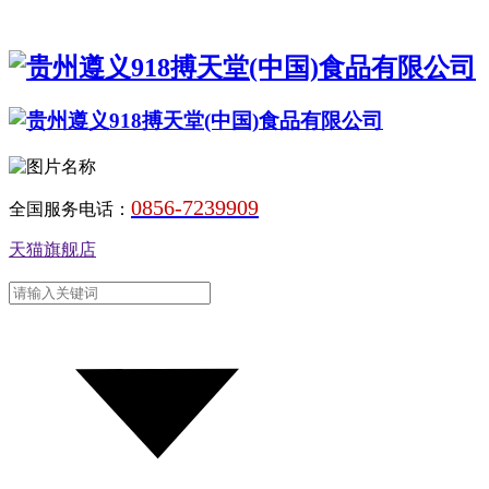
0856-7239909
全国服务电话：
天猫旗舰店