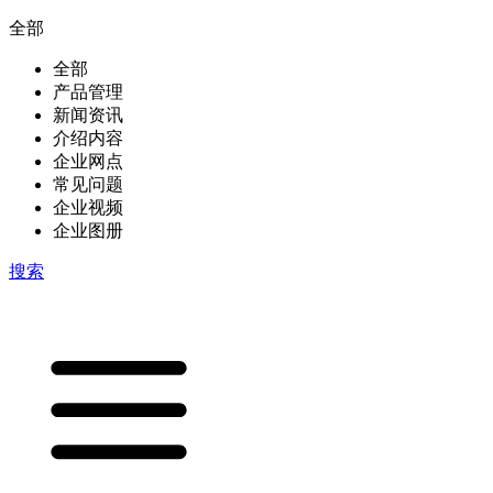
全部
全部
产品管理
新闻资讯
介绍内容
企业网点
常见问题
企业视频
企业图册
搜索