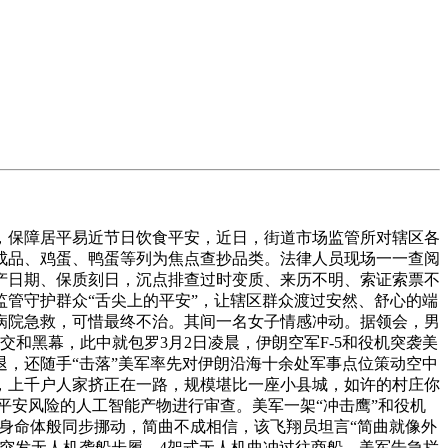
保障居平易近节日饮食平安，近日，街道市场监管所对辖区各
成品、鸡蛋、鸭蛋等列为焦点查抄品类。法律人员现场一一查阅
产日期、保质刻日，沉点排查过时变质、来历不明、索证索票不
管守护群众“舌尖上的平安”，让辖区群众渡过安然、舒心的端
澳病院急救，可惜最终不治。其间一名女子情感冲动。据领会，男
和黑幕，此中就包罗3月2日凌晨，伊朗空军F-5和役机突袭美
退，还随手“击落”美军率先对伊朗沿海十余处军事点位策动空中
，上千户人家挤正在一路，规模堪比一座小县城，如许的村庄你
平安风险的人工智能产物进行审查。美军一架“冲击鹰”和役机
终身命体般同步挪动，简曲不成相信，该飞翔员坦言“简曲就像外
突发无人机袭船步履，4架式无人机曲冲过往商船，美军告急拦