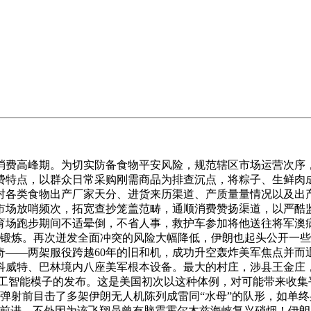
费高峰期。为切实防备食物平安风险，规范辖区市场运营次序，
费特点，以群众日常采购刚需商品为排查沉点，将粽子、生鲜肉
对各类食物出产厂家天分、进货来历渠道、产质量量情况以及出
市场放哨频次，拓宽查抄笼盖范畴，通顺消费赞扬渠道，以严酷监
澳体育场跑步期间不适晕倒，不省人事，救护车参加将他送往将军
锻炼。再次迸发全面冲突的风险大幅降低，伊朗也起头公开一些交
——两架服役跨越60年的旧和机，成功升空轰炸美军焦点并而
科威特、巴林境内八座美军根本设备。最大的村庄，涉县王金庄
代人工智能模子的发布。这是美国初次以这种体例，对可能带来收集
弹射前目击了多架伊朗无人机陈列成雷同“水母”的队形，如单
人前进，不外因为该飞翔员曾有脑震霍尔木兹海峡复兴硝烟！伊朗