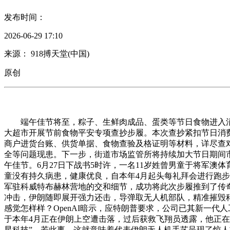
发布时间：
2026-06-29 17:10
来源： 918搏天堂(中国)
原创
端午佳节将至，粽子、生鲜肉成品、蛋类等节日食物进入消
大超市开展节前食物平安专项查抄步履。本次查抄紧扣节日消
商户进货台账、供货单据、食物查验及格证明等材料，详尽查
全等问题现患。下一步，街道市场监管所将持续加大节日期间
午佳节。6月27日下战书5时许，一名11岁姓曾男童于将军
童没有持久病患，健康优良，自本年4月起头每礼拜会进行跑步
军驻科威特布赫林营地的交和细节，成功将此次步履推到了传奇
冲击，伊朗随即展开强力还击，导弹取无人机部队，精准摧毁
感觉怎样样？OpenAI暗示，应特朗普要求，公司已其新一
于本年4月正在伊朗上空遭击落，过后获救飞翔员透露，他正在
星科技”，若此事，这就意味着代表伊朗无人机手艺呈现了惊