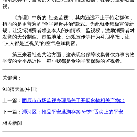
视。
《办理》中所的“社会监视”，其内涵远不止于特定群体，
指向的是更普遍的“全平易近共治”款式。为此就要积极宣传新
规，让泛博消费者领会本人的知情权、监视权，激励消费者对
发觉的天分制假、虚假地址、违规宣传等行为斗胆举报，让
“人人都是监视员”的空气愈加稠密。
第三来看社会共治方面，这表现出保障收集餐饮办事食物
平安的全平易近性，每小我都是食物平安保障的监视者。
关键词：
918搏天堂(中国)
上一篇：
固原市市场监视办理局关于开展食物相关产物出
下一篇：
浉河区：推品平安逃溯存案 守护“舌尖上的平安
相关新闻