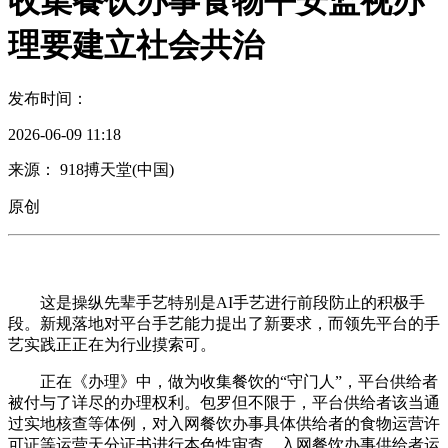
收集餐饮办事食物平安监视办
理要建立社会共治
发布时间：
2026-06-09 11:18
来源： 918搏天堂(中国)
原创
这是操纵先辈手艺特别是AI手艺进行前段防止的积极手
段。新规落地对平台手艺能力提出了新要求，而领先平台的手
艺实践正正在为行业摸索可。
正在《办理》中，做为收集餐饮的“守门人”，平台供给者
被付与了详尽的办理权利。包罗但不限于，平台供给者该当通
过实地核查等体例，对入网餐饮办事具体供给者的食物运营许
可证等运营天分证书进行本色性审查，入网餐饮办事供给者运