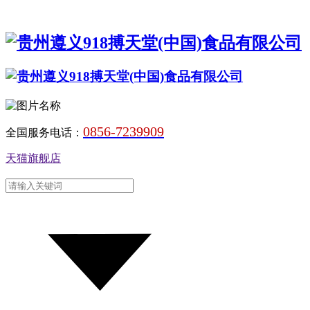
0856-7239909
全国服务电话：
天猫旗舰店