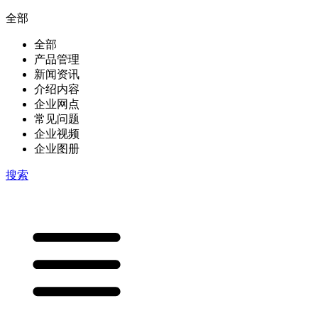
全部
全部
产品管理
新闻资讯
介绍内容
企业网点
常见问题
企业视频
企业图册
搜索