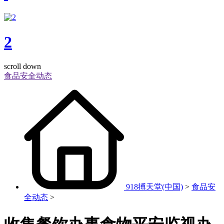
2
scroll down
食品安全动态
918搏天堂(中国)
>
食品安
全动态
>