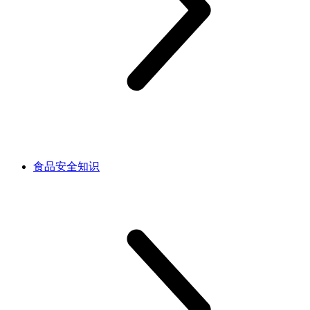
食品安全知识