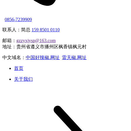
0856-7239909
联系人：简总
159 8501 0110
邮箱：
gzzyxjysp@163.com
地址：贵州省遵义市播州区枫香镇枫元村
中文域名：
中国好辣椒.网址
雷天椒.网址
首页
关于我们