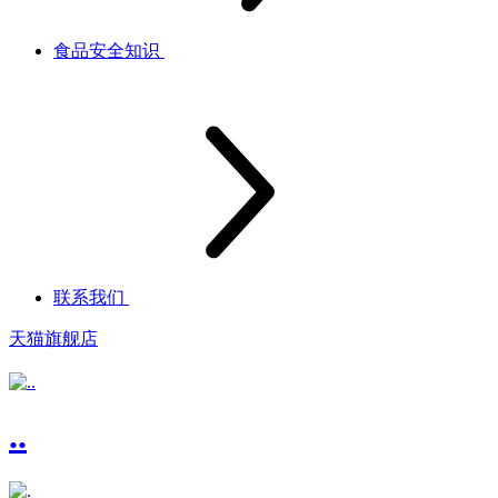
食品安全知识
联系我们
天猫旗舰店
..