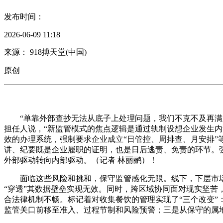
发布时间：
2026-06-09 11:18
来源： 918搏天堂(中国)
原创
“单靠外部查抄无法从底子上处理问题，我们不克不及再满脚
担任人说，“新监管模式的焦点逻辑是通过轨制设想企业发生
效的办理系统，强制要求企业成立“日管控、周排查、月安排”
讲、纪要既是企业履职的证明，也是日后逃责、免责的环节。强调
外部驱动转向内部驱动。（记者 林丽鹂）！
面临这些风险和挑和，保守监管感化无限。线下，下层市场
“穿透”其数据壁垒实现无效。同时，跨区域协同面对现实坚苦
合法律机制不畅。标记着对收集餐饮的管理实现了“三个改变”
监管关口前移至准入、过程节制和风险预警；三是从保守的属地