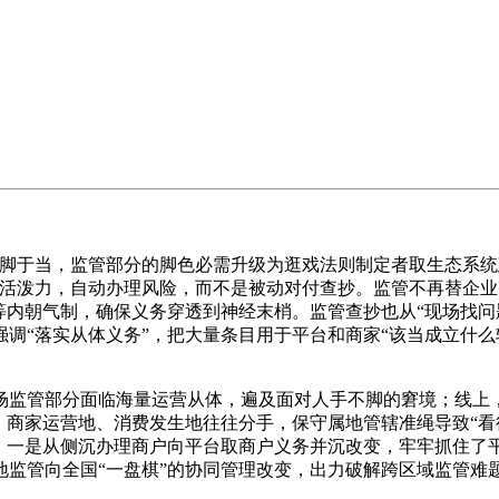
于当，监管部分的脚色必需升级为逛戏法则制定者取生态系统
内活泼力，自动办理风险，而不是被动对付查抄。监管不再替企
等内朝气制，确保义务穿透到神经末梢。监管查抄也从“现场找问
“落实从体义务”，把大量条目用于平台和商家“该当成立什么轨
监管部分面临海量运营从体，遍及面对人手不脚的窘境；线上，
，商家运营地、消费发生地往往分手，保守属地管辖准绳导致“看
：一是从侧沉办理商户向平台取商户义务并沉改变，牢牢抓住了平
监管向全国“一盘棋”的协同管理改变，出力破解跨区域监管难