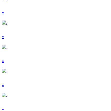
.
.
.
.
.