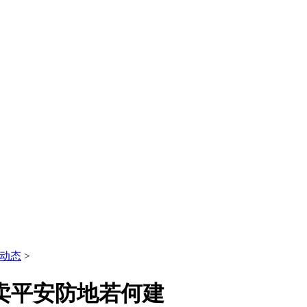
动态
>
卖平安防地若何建