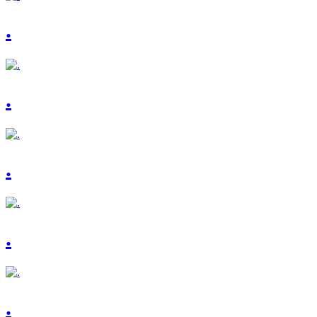
.
.
.
.
.