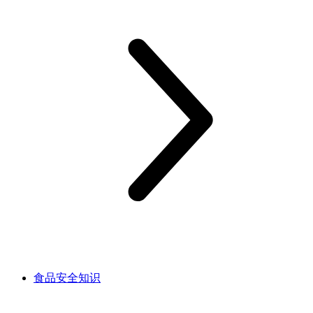
食品安全知识