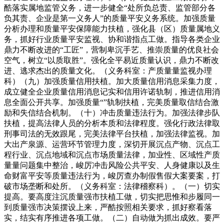
酷落实属地监管义务，进一步健全“处所负总责、监管部分各
负其责、企业是第一义务人”的质量平安义务系统。加强质量
分析办理和质量平安保障能力扶植，强化县（区）质量属地义
务，抓好行业质量平安监视、协和谐指点工做。指导各类企业
鼎力不断改进的“工匠”，营制卑沉手艺、推崇质量的优良社会
空气，树立“以质取胜”。强化全平易近质量认识，鼎力不断改
进、逃求杰出的质量文化。（义务科室：产质量量监视办理
科）（九）加强质量信用扶植。加大质量信用消息采集力度，
成立健全企业质量信用消息记实和信用许诺轨制，推进信用消
息全面公开共享。加强质量“”轨制扶植，完美质量取信结合激
励和失信结合机制。（十）冲击质量违法行为。加强法律步队
扶植，提高法律人员的分析本质和法律程度。强化行政法律取
刑事司法的无效跟尾，完美法律平台扶植，加强法律监视。加
大出产泉源、运营环节管理力度，深切开展沉点产物、沉点工
程行业、沉点地域和沉点市场质量法律，加业性、区域性产质
量量问题集中整治，峻厉冲击风险公共平安、人身健康以及生
命财富平安等质量违法行为，峻厉查办制假售假大案要案，打
破市场垄断和处所。（义务科室：法律稽察科）。（一）切实
提高。要高度注沉质量强市扶植工做，切实把思惟和步履同一
到质量强市决策摆设上来，严酷按照相关要求，抓好察看落
实，结实有序推进各项工做。（二）自动做为抓出成效。要严