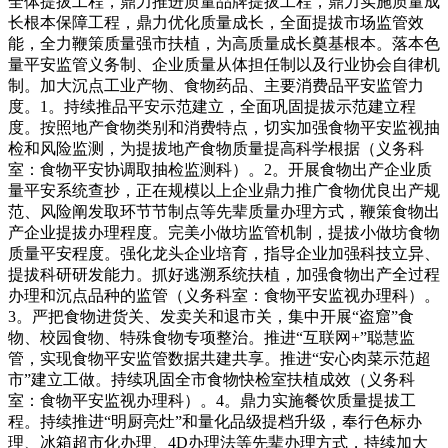
全体提拔工程，鼎力推进质量品牌提拔工程，鼎力实施质量成
长根本保障工程，鼎力优化质量成长，全面提拔市场监管效
能，全力鞭策质量强市扶植，为高质量成长奠基根本。落本色
量平安监管义务制、企业质量从体担任制以及行业协会自律机
制。加大沉点工业产物、食物药品、主要消费品平安监管力
度。1。持续推品平安示范建立，全面巩固提拔示范建立程
度。按照地产食物类别和消费特点，切实加强食物平安监视抽
检和风险监测，为提拔地产食物质量提高科学根据（义务科
室：食物平安协调取抽检监测科）。2。开展食物出产企业质
量平安系统查抄，正在规模以上企业鼎力推广食物优良出产规
范、风险阐发取环节节制点等先辈质量办理方式，鞭策食物出
产企业提拔办理程度。完美小做坊监管机制，提拔小做坊食物
质量平安程度。强化龙头企业培育，指导企业加强科技立异、
提拔科研研发能力。抓好逃溯系统扶植，加强食物出产全过程
办理和沉点品种的监管（义务科室：食物平安监视办理科）。
3。严把食物进货关、发卖关和退市关，集中开展“盗窟”食
物、校园食物、特殊食物专项整治。推进“互联网+”聪慧监
管，实现食物平安监管数据共建共享。推进“安心肉菜示范超
市”建立工做。持续巩固全市食物快检室扶植成效（义务科
室：食物平安监视办理科）。4。鼎力实施餐饮质量提拔工
程。持续推进“明厨亮灶”和量化品级提档升级，奉行色标办
理、冰箱超市化办理、4D办理法等先辈办理方式，持续加大