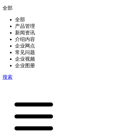
全部
全部
产品管理
新闻资讯
介绍内容
企业网点
常见问题
企业视频
企业图册
搜索