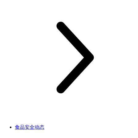
食品安全动态