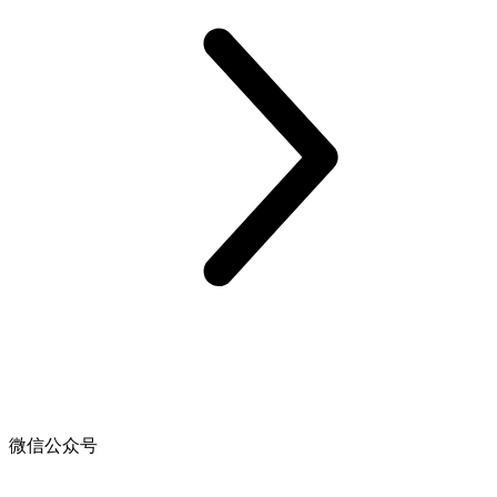
微信公众号