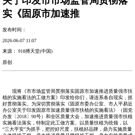
关于印发市市场监管局贯彻落
实《固原市加速推
发布时间：
2026-06-07 11:07
来源： 918搏天堂(中国)
原创
现将《市市场监管局贯彻落实固原市加速推进质量强市扶
植的实施看法的工做方案》印发给你们，请连系各自现实，抓
好贯彻落实。为深切贯彻落实《固原市委办公室、市人平易近
办公室关于印发固原市加速质量强市扶植的实施看法》（固党
办发〔2018〕90号）和全区质量大会，加速推进质量强市扶植
实施看法落实，特制定此工做方案。以质量扶植为统领，以
“三大平安”为抓手，把控好尺度，扶植好品牌，鼎力实施质量