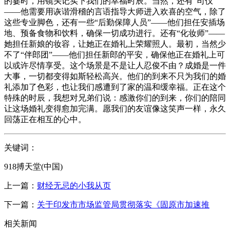
的霎时，用镜头记实下我们的幸福时辰。当然，还有“司仪”
——他需要用诙谐滑稽的言语指导大师进入欢喜的空气，除了
这些专业脚色，还有一些“后勤保障人员”——他们担任安插场
地、预备食物和饮料，确保一切成功进行。还有“化妆师”——
她担任新娘的妆容，让她正在婚礼上荣耀照人。最初，当然少
不了“伴郎团”——他们担任新郎的平安，确保他正在婚礼上可
以或许尽情享受。这个场景是不是让人忍俊不由？成婚是一件
大事，一切都变得如斯轻松高兴。他们的到来不只为我们的婚
礼添加了色彩，也让我们感遭到了家的温和缓幸福。正在这个
特殊的时辰，我想对兄弟们说：感激你们的到来，你们的陪同
让这场婚礼变得愈加完满。愿我们的友谊像这笑声一样，永久
回荡正在相互的心中。
关键词：
918搏天堂(中国)
上一篇：
财经无忌的小我从页
下一篇：
关于印发市市场监管局贯彻落实《固原市加速推
相关新闻