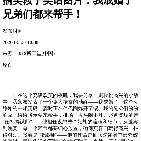
搞笑段子笑话图片：我成婚了
兄弟们都来帮手！
发布时间：
2026-06-06 10:38
来源： 918搏天堂(中国)
原创
正在这个充满欢笑的夜晚，我要分享一则轻松高兴的小故
事。我颁布发表了一个令人振奋的动静——我成婚了！这个动
静如统一颗沉磅，霎时正在伴侣圈炸开了锅。我的兄弟们纷纷
响应，纷纷暗示要来帮手，排场一度热闹不凡。起首登场的是
“婚礼筹谋师”——他担任设想整个婚礼的流程和细节，从送宾
到晚宴，每一个环节都要细心放置，确保宾客们玩得高兴，拍
得对劲。接着是“摄影师”——他的使命是捕获这终身中最夸姣