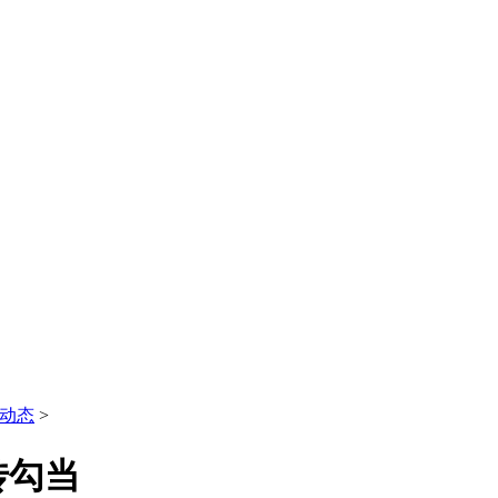
动态
>
传勾当