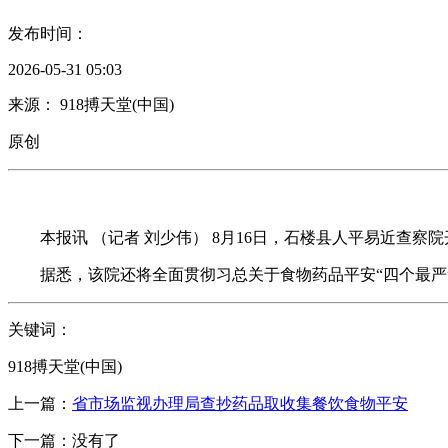
发布时间：
2026-05-31 05:03
来源： 918搏天堂(中国)
原创
本报讯 （记者 刘少伟） 8月16日，石楼县人平易近查察
据悉，该院还将全面贯彻习总关于食物药品平安“四个最严”
关键词：
918搏天堂(中国)
上一篇：
省市场监视办理局查抄药品取收集餐饮食物平安
下一篇：没有了