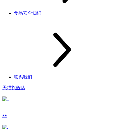
食品安全知识
联系我们
天猫旗舰店
..