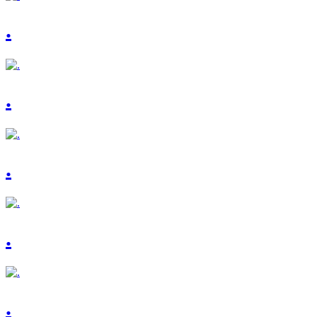
.
.
.
.
.