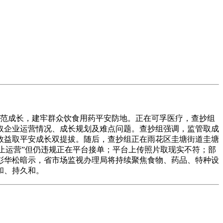
范成长，建牢群众饮食用药平安防地。正在可孚医疗，查抄组
取企业运营情况、成长规划及难点问题。查抄组强调，监管取成
效益取平安成长双提拔。随后，查抄组正在雨花区圭塘街道圭塘
终止运营”但仍违规正在平台接单；平台上传照片取现实不符；部
彭华松暗示，省市场监视办理局将持续聚焦食物、药品、特种设
和、持久和。