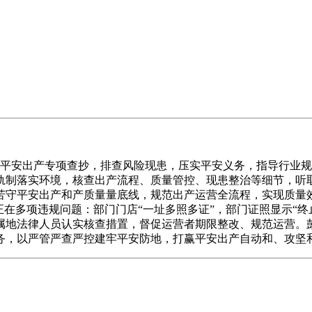
平安出产专项查抄，排查风险现患，压实平安义务，指导行业规
轨制落实环境，核查出产流程、质量管控、现患整治等细节，听
苦守平安出产和产质量量底线，规范出产运营全流程，实现质量
正在多项违规问题：部门门店“一址多照多证”，部门证照显示“
属地法律人员认实核查措置，督促运营者期限整改、规范运营。
务，以严管严查严控建牢平安防地，打赢平安出产自动和、攻坚