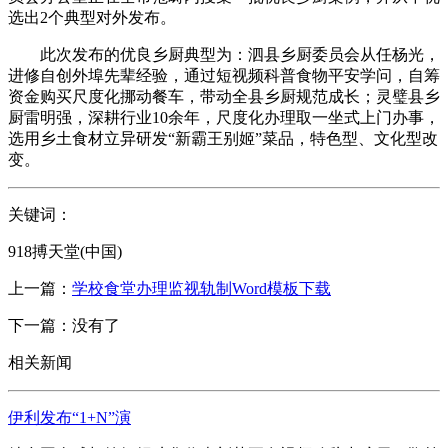
选出2个典型对外发布。
此次发布的优良乡厨典型为：泗县乡厨委员会从任杨光，
进修自创外埠先辈经验，通过短视频科普食物平安学问，自筹
资金购买尺度化挪动餐车，带动全县乡厨规范成长；灵璧县乡
厨雷明强，深耕行业10余年，尺度化办理取一坐式上门办事，
选用乡土食材立异研发“新霸王别姬”菜品，特色型、文化型改
变。
关键词：
918搏天堂(中国)
上一篇：
学校食堂办理监视轨制Word模板下载
下一篇：没有了
相关新闻
伊利发布“1+N”演