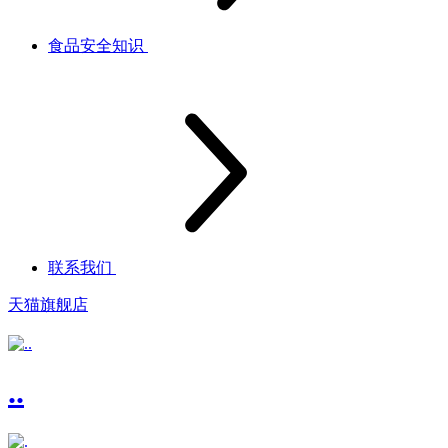
食品安全知识
联系我们
天猫旗舰店
..