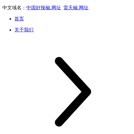
中文域名：
中国好辣椒.网址
雷天椒.网址
首页
关于我们