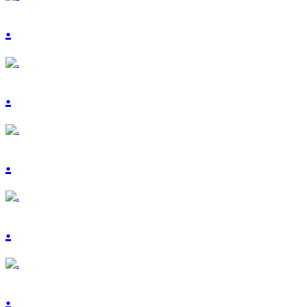
.
.
.
.
.