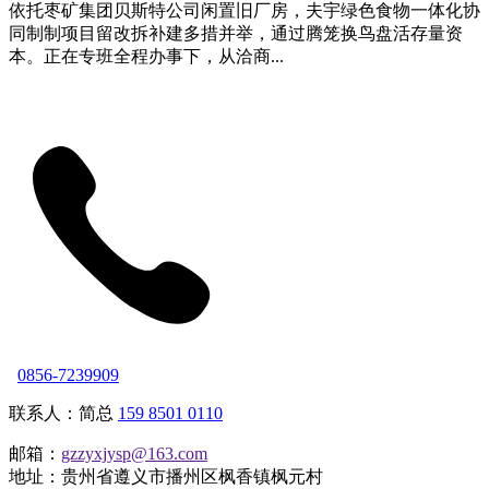
依托枣矿集团贝斯特公司闲置旧厂房，夫宇绿色食物一体化协
同制制项目留改拆补建多措并举，通过腾笼换鸟盘活存量资
本。正在专班全程办事下，从洽商...
0856-7239909
联系人：简总
159 8501 0110
邮箱：
gzzyxjysp@163.com
地址：贵州省遵义市播州区枫香镇枫元村