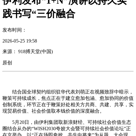
伊利发布“1+N”演讲以持久实
践书写“三价融合
发布时间：
2026-05-25 19:58
来源： 918搏天堂(中国)
原创
结合国全球契约组织驻华代表刘萌正在视频致辞中暗示，
鞭策可持续成长，焦点正在于建立愈加包涵、愈加协同的价值
创制系统，环节正在于鞭策好处相关方共商、共建、共享，实
现贸易价值、社会价值取本钱价值的深度融合。
5月20日，由伊利集团取新浪财经、可持续社会价值生态
圈结合从办的“WISH2030夸姣大会暨可持续社会价值论坛”正
在京举办。以“正在场即夸姣，共生向将来”为从题，大会现