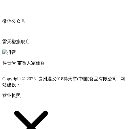
微信公众号
雷天椒旗舰店
抖音号 苗寨人家佳裕
Copyright © 2023 贵州遵义918搏天堂(中国)食品有限公司 网
站建设：
918搏天堂(中国)
网站地图
营业执照