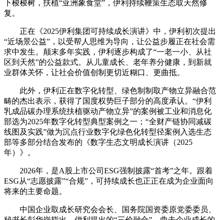
下梭梭树，扶植“亚洲象食堂”，伊利持续鞭策生态取天然修
复。
正在《2025伊利集团可持续成长演讲》中，伊利初次提出
“近场景公益”，以受帮人思维为导向，让公益步履正在社会需
求中发生。颠末多年实践，伊利逐步构成了“一老一小、从社
区到天然”的公益款式。从儿童成长、老年养分健康，到新就
业群体关怀，让社会价值创制更切近糊口、更曲抵。
此外，伊利正在数字化转型、绿色制制取产物立异融合范
畴的杰出表示，获得了国度权势巨子部分的高度承认。“伊利
乳成品碳办理系统扶植驱动产物立异”的案例被工业和消息化
部选为2025年数字化转型典型案例之一；“全财产链协同减碳
线图及实践”做为沉点行业数字化绿色化转型径案例入选生态
部等多部分结合发布的《数字生态文明成长演讲（2025
年）》。
2026年，是A股上市公司ESG强制披露“首考”之年。跟着
ESG从“志愿披露”“合规”，可持续成长也正正在成为企业面向
将来的主要命题。
中国企业取成长研究会会长、国务院国资委原党委委员、
秘书长彭华岗指出，伊利提出的“三价融合”，曲击企业成长的