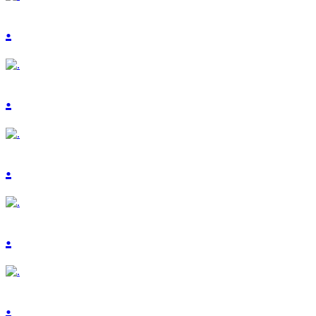
.
.
.
.
.