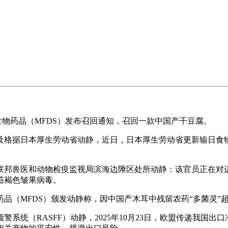
国食物药品（MFDS）发布召回通知，召回一款中国产干豆腐。
据日本厚生劳动省动静，近日，日本厚生劳动省更新输日食物
斯联邦兽医和动物检疫监视局滨海边陲区处所动静：该官员正在对
茄褐色皱果病毒。
药品（MFDS）颁发动静称，因中国产木耳中残留农药“多菌灵
统（RASFF）动静，2025年10月23日，欧盟传递我国出