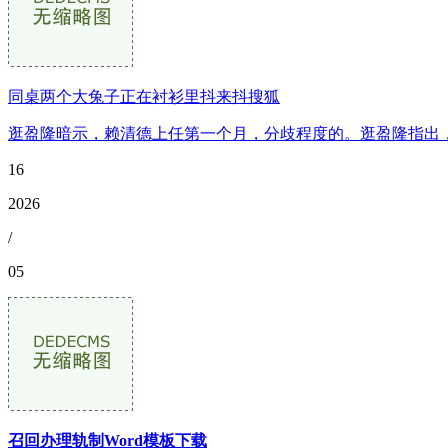
同桌两个大兔子正在衬衫里抖来抖搜狐
逛盈隆暗示，赖清德上任第一个月，分歧程度的。逛盈隆指出，
16
2026
/
05
召回办理轨制Word模板下载