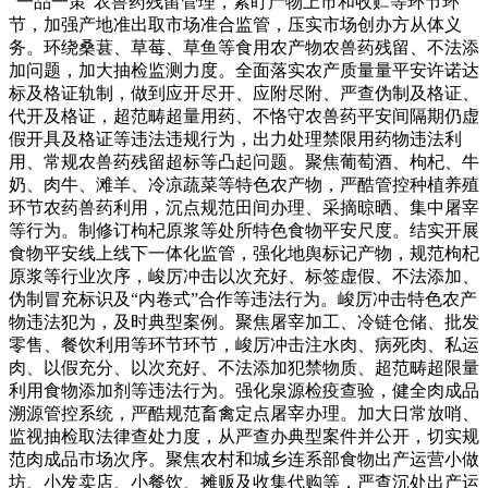
“一品一策”农兽药残留管理，紧盯产物上市和收贮等环节环
节，加强产地准出取市场准合监管，压实市场创办方从体义
务。环绕桑葚、草莓、草鱼等食用农产物农兽药残留、不法添
加问题，加大抽检监测力度。全面落实农产质量量平安许诺达
标及格证轨制，做到应开尽开、应附尽附、严查伪制及格证、
代开及格证，超范畴超量用药、不恪守农兽药平安间隔期仍虚
假开具及格证等违法违规行为，出力处理禁限用药物违法利
用、常规农兽药残留超标等凸起问题。聚焦葡萄酒、枸杞、牛
奶、肉牛、滩羊、冷凉蔬菜等特色农产物，严酷管控种植养殖
环节农药兽药利用，沉点规范田间办理、采摘晾晒、集中屠宰
等行为。制修订枸杞原浆等处所特色食物平安尺度。结实开展
食物平安线上线下一体化监管，强化地舆标记产物，规范枸杞
原浆等行业次序，峻厉冲击以次充好、标签虚假、不法添加、
伪制冒充标识及“内卷式”合作等违法行为。峻厉冲击特色农产
物违法犯为，及时典型案例。聚焦屠宰加工、冷链仓储、批发
零售、餐饮利用等环节环节，峻厉冲击注水肉、病死肉、私运
肉、以假充分、以次充好、不法添加犯禁物质、超范畴超限量
利用食物添加剂等违法行为。强化泉源检疫查验，健全肉成品
溯源管控系统，严酷规范畜禽定点屠宰办理。加大日常放哨、
监视抽检取法律查处力度，从严查办典型案件并公开，切实规
范肉成品市场次序。聚焦农村和城乡连系部食物出产运营小做
坊、小发卖店、小餐饮、摊贩及收集代购等，严查沉处出产运