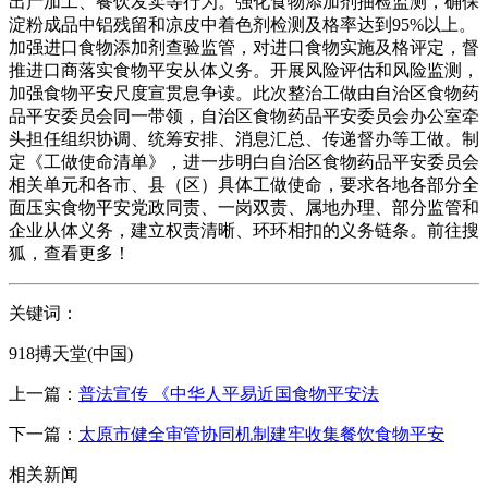
出产加工、餐饮发卖等行为。强化食物添加剂抽检监测，确保
淀粉成品中铝残留和凉皮中着色剂检测及格率达到95%以上。
加强进口食物添加剂查验监管，对进口食物实施及格评定，督
推进口商落实食物平安从体义务。开展风险评估和风险监测，
加强食物平安尺度宣贯息争读。此次整治工做由自治区食物药
品平安委员会同一带领，自治区食物药品平安委员会办公室牵
头担任组织协调、统筹安排、消息汇总、传递督办等工做。制
定《工做使命清单》，进一步明白自治区食物药品平安委员会
相关单元和各市、县（区）具体工做使命，要求各地各部分全
面压实食物平安党政同责、一岗双责、属地办理、部分监管和
企业从体义务，建立权责清晰、环环相扣的义务链条。前往搜
狐，查看更多！
关键词：
918搏天堂(中国)
上一篇：
普法宣传 《中华人平易近国食物平安法
下一篇：
太原市健全审管协同机制建牢收集餐饮食物平安
相关新闻