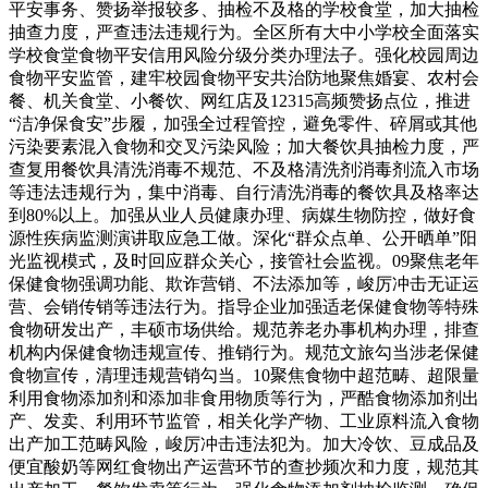
平安事务、赞扬举报较多、抽检不及格的学校食堂，加大抽检
抽查力度，严查违法违规行为。全区所有大中小学校全面落实
学校食堂食物平安信用风险分级分类办理法子。强化校园周边
食物平安监管，建牢校园食物平安共治防地聚焦婚宴、农村会
餐、机关食堂、小餐饮、网红店及12315高频赞扬点位，推进
“洁净保食安”步履，加强全过程管控，避免零件、碎屑或其他
污染要素混入食物和交叉污染风险；加大餐饮具抽检力度，严
查复用餐饮具清洗消毒不规范、不及格清洗剂消毒剂流入市场
等违法违规行为，集中消毒、自行清洗消毒的餐饮具及格率达
到80%以上。加强从业人员健康办理、病媒生物防控，做好食
源性疾病监测演讲取应急工做。深化“群众点单、公开晒单”阳
光监视模式，及时回应群众关心，接管社会监视。09聚焦老年
保健食物强调功能、欺诈营销、不法添加等，峻厉冲击无证运
营、会销传销等违法行为。指导企业加强适老保健食物等特殊
食物研发出产，丰硕市场供给。规范养老办事机构办理，排查
机构内保健食物违规宣传、推销行为。规范文旅勾当涉老保健
食物宣传，清理违规营销勾当。10聚焦食物中超范畴、超限量
利用食物添加剂和添加非食用物质等行为，严酷食物添加剂出
产、发卖、利用环节监管，相关化学产物、工业原料流入食物
出产加工范畴风险，峻厉冲击违法犯为。加大冷饮、豆成品及
便宜酸奶等网红食物出产运营环节的查抄频次和力度，规范其