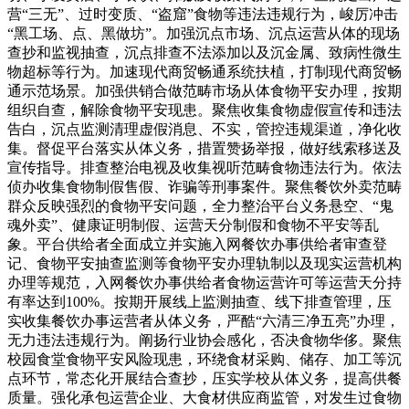
营“三无”、过时变质、“盗窟”食物等违法违规行为，峻厉冲击
“黑工场、点、黑做坊”。加强沉点市场、沉点运营从体的现场
查抄和监视抽查，沉点排查不法添加以及沉金属、致病性微生
物超标等行为。加速现代商贸畅通系统扶植，打制现代商贸畅
通示范场景。加强供销合做范畴市场从体食物平安办理，按期
组织自查，解除食物平安现患。聚焦收集食物虚假宣传和违法
告白，沉点监测清理虚假消息、不实，管控违规渠道，净化收
集。督促平台落实从体义务，措置赞扬举报，做好线索移送及
宣传指导。排查整治电视及收集视听范畴食物违法行为。依法
侦办收集食物制假售假、诈骗等刑事案件。聚焦餐饮外卖范畴
群众反映强烈的食物平安问题，全力整治平台义务悬空、“鬼
魂外卖”、健康证明制假、运营天分制假和食物不平安等乱
象。平台供给者全面成立并实施入网餐饮办事供给者审查登
记、食物平安抽查监测等食物平安办理轨制以及现实运营机构
办理等规范，入网餐饮办事供给者食物运营许可等运营天分持
有率达到100%。按期开展线上监测抽查、线下排查管理，压
实收集餐饮办事运营者从体义务，严酷“六清三净五亮”办理，
无力违法违规行为。阐扬行业协会感化，否决食物华侈。聚焦
校园食堂食物平安风险现患，环绕食材采购、储存、加工等沉
点环节，常态化开展结合查抄，压实学校从体义务，提高供餐
质量。强化承包运营企业、大食材供应商监管，对发生过食物