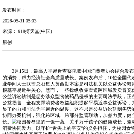
发布时间：
2026-05-31 05:03
来源： 918搏天堂(中国)
原创
3月15日，最高人平易近查察院取中国消费者协会结合发布
的消费，帮力经济社会高质量成长。案例发布后，10位全国代
业学问人士联盟总召集人黄西勤本案是司法机关以公益诉讼鞭
根基平易近生关心。然而，一些操纵收集渠道跨区域发卖冒充
公益诉讼轨制是惩办涉众型食物药品侵权的主要司法手段，正
公益损害，全程支撑消费者权益组织提起平易近事公益诉讼，
显了的力和司法为平易近的温度。这不只是公益诉讼轨制劣势
协同办案机制，强化跨区域、跨部分监管联动，加鼎力度，健
长。
校园餐盘里的一饭一蔬，关乎万千孩子的健康成长，牵
消费协同发力、以守护“舌尖上的平安”的义务担任，为校园