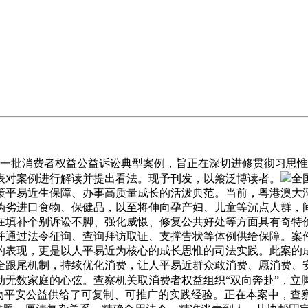
一批消费者权益公益诉讼典型案例，旨正在深切进修贯彻习思惟
表对案例进行解读并提出看法。现予刊发，以飨泛博读者。
全
策平易近生保障、办事高质量成长的活泼典范。当前，粤港澳大湾
伪劣进口食物、保健品，以至将伸向孕产妇、儿童等沉点人群，
在填补个别诉讼不脚、强化威慑、修复公共好处等方面具有奇特
并通过法令征询、查询拜访取证、支撑告状等体例供给保障。案件
的表现，更是以人平易近为核心的成长思惟的司法实践。此案的
全跟尾机制，持续优化消费，让人平易近群众敢消费、愿消费、
动无数家庭的心弦。查察机关取消费者权益组织“双向奔赴”，立
食物平安公益供给了可复制、可推广的实践经验。正在本案中，查