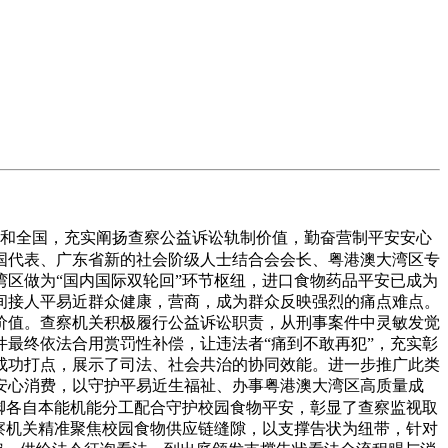
和全国，充实阐扬查察公益诉讼轨制价值，勤奋营制平安安心
国代表、广东省新的社会阶级人士结合会会长、粤港澳大湾区专
区做为“国内国际双轮回”环节枢纽，进口食物药品平安已成为
间接人平易近群众健康，营商，成为群众反映强烈的痛点难点。
价值。查察机关积极履行公益诉讼职责，从刑事案件中灵敏发觉
最终依法合用赏罚性补偿，让违法者“痛到不敢再犯”，充实彰
成功打点，展示了司法、社会共治的协同效能。进一步推广此类
安心消费，以守护平易近生福祉、办事粤港澳大湾区高质量成
脚各自本能机能分工配合守护校园食物平安，彰显了查察监视取
察机关精准聚焦校园食物供应链缝隙，以支撑告状为纽带，针对