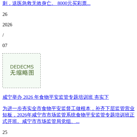
刺，送医急救无效身亡。 8000元买彩票...
26
2026
/
07
咸宁举办 2026 年食物平安监管专题培训班 夯实下
为进一步夯实全市食物平安监督工做根本，补齐下层监管营业
短板，2026年咸宁市市场监管系统食物平安监管专题培训班正
式开班。咸宁市市场监管局党组、...
25