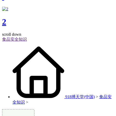
2
scroll down
食品安全知识
918搏天堂(中国)
>
食品安
全知识
>