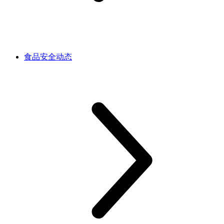
食品安全动态