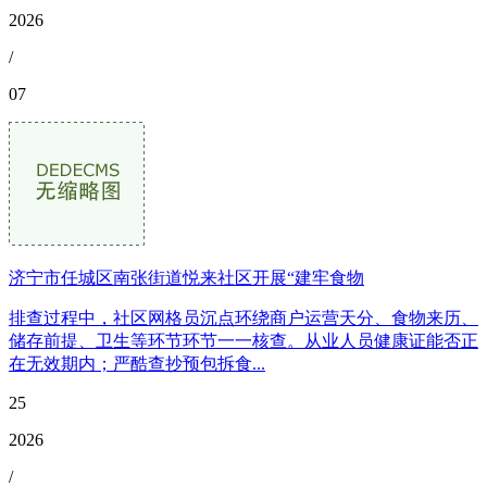
2026
/
07
济宁市任城区南张街道悦来社区开展“建牢食物
排查过程中，社区网格员沉点环绕商户运营天分、食物来历、
储存前提、卫生等环节环节一一核查。从业人员健康证能否正
在无效期内；严酷查抄预包拆食...
25
2026
/