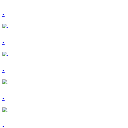
.
.
.
.
.