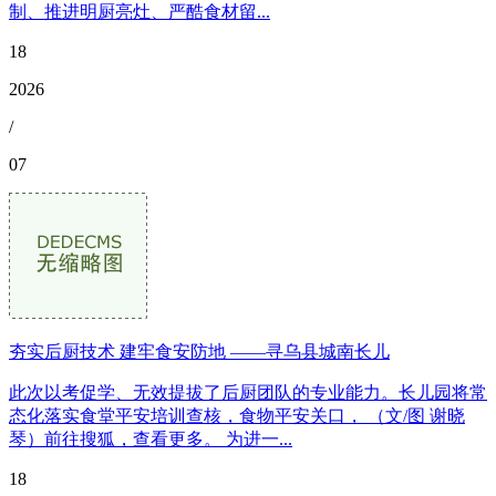
制、推进明厨亮灶、严酷食材留...
18
2026
/
07
夯实后厨技术 建牢食安防地 ——寻乌县城南长儿
此次以考促学、无效提拔了后厨团队的专业能力。长儿园将常
态化落实食堂平安培训查核，食物平安关口， （文/图 谢晓
琴）前往搜狐，查看更多。 为进一...
18