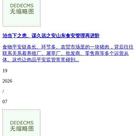
治当下之患、谋久远之安山东食安管理再进阶
食物平安链条长、环节多。农贸市场里的一块猪肉，背后往往
联系关系着养殖厂、屠宰厂、批发商、零售商等多个运营从
体。这也让肉品平安监管常常碰到...
19
2026
/
07