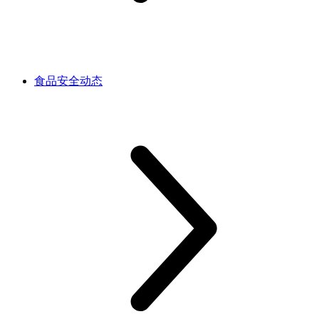
食品安全动态