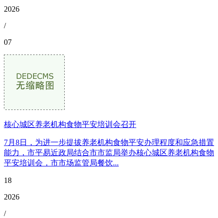
2026
/
07
核心城区养老机构食物平安培训会召开
7月8日，为进一步提拔养老机构食物平安办理程度和应急措置
能力，市平易近政局结合市市监局举办核心城区养老机构食物
平安培训会，市市场监管局餐饮...
18
2026
/