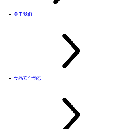
关于我们
食品安全动态