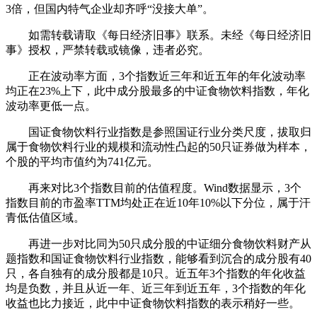
3倍，但国内特气企业却齐呼“没接大单”。
如需转载请取《每日经济旧事》联系。未经《每日经济旧
事》授权，严禁转载或镜像，违者必究。
正在波动率方面，3个指数近三年和近五年的年化波动率
均正在23%上下，此中成分股最多的中证食物饮料指数，年化
波动率更低一点。
国证食物饮料行业指数是参照国证行业分类尺度，拔取归
属于食物饮料行业的规模和流动性凸起的50只证券做为样本，
个股的平均市值约为741亿元。
再来对比3个指数目前的估值程度。Wind数据显示，3个
指数目前的市盈率TTM均处正在近10年10%以下分位，属于汗
青低估值区域。
再进一步对比同为50只成分股的中证细分食物饮料财产从
题指数和国证食物饮料行业指数，能够看到沉合的成分股有40
只，各自独有的成分股都是10只。近五年3个指数的年化收益
均是负数，并且从近一年、近三年到近五年，3个指数的年化
收益也比力接近，此中中证食物饮料指数的表示稍好一些。