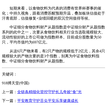
短期来看，以食物饮料为代表的消费有世界杯赛事的催
化；中持久视角，跟着消费苏醒预期升温，叠加板块估值处于
汗青底部，估值修复+业绩回暖的双沉空间值得等候。
中证细分食物饮料财产从题指数是中证细分财产从题指数
系列的此中之一，次要从食物饮料相关行业当选取规模较大、
流动性较好的上市公司做为指数样本。目前成分股数量为50
只，平均市值约为697亿元。
从这6只产物来看，有2只产物的规模低于2亿元，其余4只
规模较大的产物次要的是3个指数，别离为中证食物饮料指
数、中证细分食物饮料财产从题指数。
关键词：
918搏天堂(中国)
上一篇：
全链条精细化管控守护长儿夸姣“食”光
下一篇：
平安教育守护舌尖平安乐享健康成长