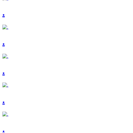
.
.
.
.
.