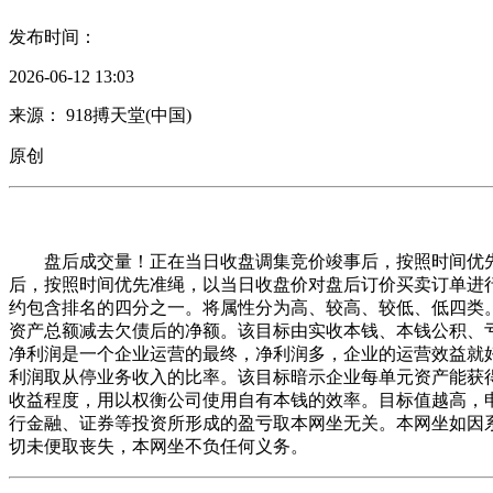
发布时间：
2026-06-12 13:03
来源： 918搏天堂(中国)
原创
盘后成交量！正在当日收盘调集竞价竣事后，按照时间优先
后，按照时间优先准绳，以当日收盘价对盘后订价买卖订单进
约包含排名的四分之一。将属性分为高、较高、较低、低四类
资产总额减去欠债后的净额。该目标由实收本钱、本钱公积、
净利润是一个企业运营的最终，净利润多，企业的运营效益就
利润取从停业务收入的比率。该目标暗示企业每单元资产能获
收益程度，用以权衡公司使用自有本钱的效率。目标值越高，
行金融、证券等投资所形成的盈亏取本网坐无关。本网坐如因
切未便取丧失，本网坐不负任何义务。