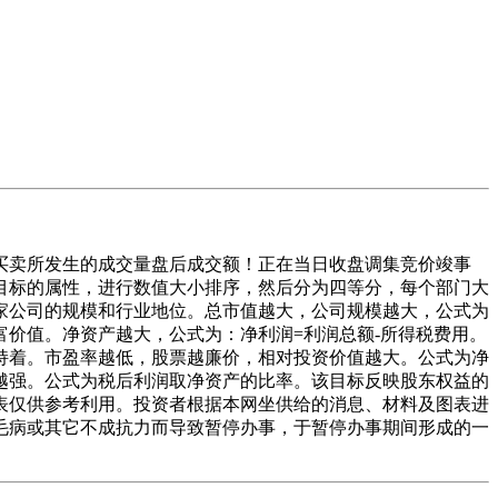
卖所发生的成交量盘后成交额！正在当日收盘调集竞价竣事
目标的属性，进行数值大小排序，然后分为四等分，每个部门大
家公司的规模和行业地位。总市值越大，公司规模越大，公式为
价值。净资产越大，公式为：净利润=利润总额-所得税费用。
持着。市盈率越低，股票越廉价，相对投资价值越大。公式为净
越强。公式为税后利润取净资产的比率。该目标反映股东权益的
表仅供参考利用。投资者根据本网坐供给的消息、材料及图表进
毛病或其它不成抗力而导致暂停办事，于暂停办事期间形成的一