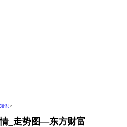
知识
>
_行情_走势图—东方财富