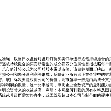
准绳，以当日收盘价对盘后订价买卖订单进行逐笔持续撮合的买
行逐笔持续撮合的买卖所发生的成交额四分位属性是指按照每个
。总市值计较公式为公司总股本乘以市价。该目标侧面反映出一
亏损公积和未分派利润等形成，反映企业所有者正在企业中的财富
好。该目标次要是权衡公司的价值，高市盈率一般是由高成长支
得净利润的数量，这一比率越高，申明企业全数资产的盈利能力
申明投资带来的收益越高。声明：本网坐所刊载的所有材料及图
系统或升级而需暂停办事，或因线及超出本公司节制范畴的硬件