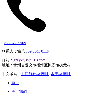
0856-7239909
联系人：简总
159 8501 0110
邮箱：
gzzyxjysp@163.com
地址：贵州省遵义市播州区枫香镇枫元村
中文域名：
中国好辣椒.网址
雷天椒.网址
首页
关于我们