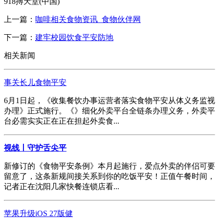
918搏天堂(中国)
上一篇：
咖啡相关食物资讯_食物伙伴网
下一篇：
建牢校园饮食平安防地
相关新闻
事关长儿食物平安
6月1日起，《收集餐饮办事运营者落实食物平安从体义务监视
办理》正式施行。《》细化外卖平台全链条办理义务，外卖平
台必需实实正在正在担起外卖食...
视线丨守护舌尖平
新修订的《食物平安条例》本月起施行，爱点外卖的伴侣可要
留意了，这条新规间接关系到你的吃饭平安！正值午餐时间，
记者正在沈阳几家快餐连锁店看...
苹果升级iOS 27版健