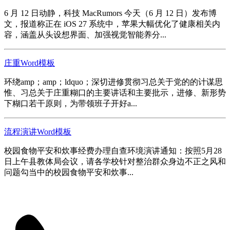
6 月 12 日动静，科技 MacRumors 今天（6 月 12 日）发布博
文，报道称正在 iOS 27 系统中，苹果大幅优化了健康相关内
容，涵盖从头设想界面、加强视觉智能养分...
庄重Word模板
环绕amp；amp；ldquo；深切进修贯彻习总关于党的的计谋思
惟、习总关于庄重糊口的主要讲话和主要批示，进修、新形势
下糊口若干原则，为带领班子开好a...
流程演讲Word模板
校园食物平安和炊事经费办理自查环境演讲通知：按照5月28
日上午县教体局会议，请各学校针对整治群众身边不正之风和
问题勾当中的校园食物平安和炊事...