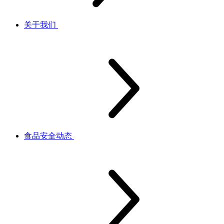
关于我们
食品安全动态