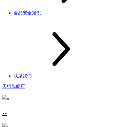
食品安全知识
联系我们
天猫旗舰店
..