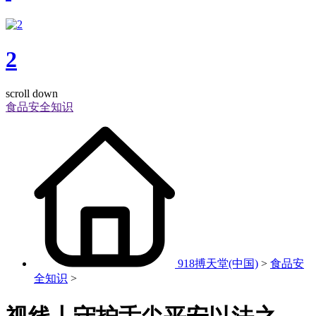
2
scroll down
食品安全知识
918搏天堂(中国)
>
食品安
全知识
>