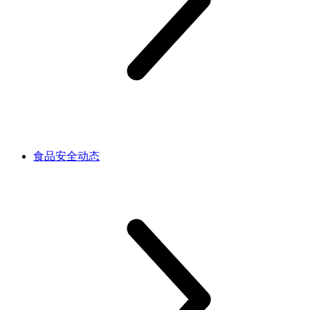
食品安全动态