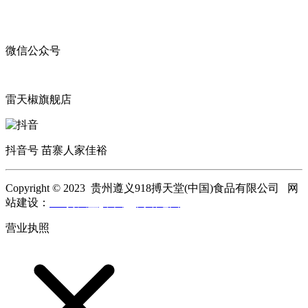
微信公众号
雷天椒旗舰店
抖音号 苗寨人家佳裕
Copyright © 2023 贵州遵义918搏天堂(中国)食品有限公司 网
站建设：
918搏天堂(中国)
网站地图
营业执照