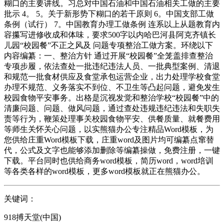
糊口的主要讲线。习总对中国石油和中国石油相关工做的主要
批示 4。 5。关于新形势下糊口的若干原则 6。中国支部工做
条例（试行） 7。中国教育办理工做条例 连系以上从题教育内
容攥写进修收成和体味，要求500字以内哈巴河县阿克齐镇长
儿园“校园餐”不正之风及 问题专项整治工做方案。环绕以下
内容编纂：一、整治方针 通过开展“校园餐”全笼盖排查整治
专项步履，依法查处一批违纪违法人员、一批典型案例、清退
和规范一批食材供应及食堂承包运营企业，出力处理学校食堂
办理不规范、义务落实不到位、不卫生等凸起问题，避免发生
校园食物平安事务。出格是沉视发觉和整治学校“校园餐”中的
清廉问题、问题、做风问题，通过查处违规违纪违法和失职失
责等行为，鞭策处理事关校园食物平安、供餐质量、就餐费用
等师生关怀关心问题，以实熊猫办公专注精品Word模板，为
您供给庄重Word模板下载，庄重word及图片均可编纂点窜替
代，公式及文字也能够添加删除等编纂操做，免费注册，一键
下载。平台同时也供给商务word模板，简历word，word培训
等各类各样的word模板，更多word模板就正在熊猫办公。
关键词：
918搏天堂(中国)