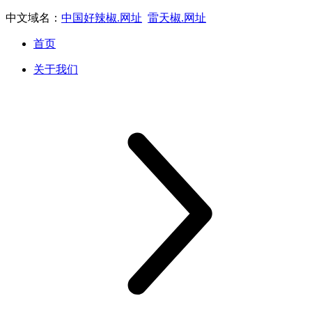
中文域名：
中国好辣椒.网址
雷天椒.网址
首页
关于我们