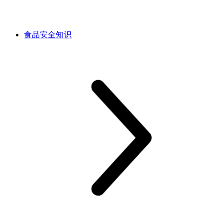
食品安全知识