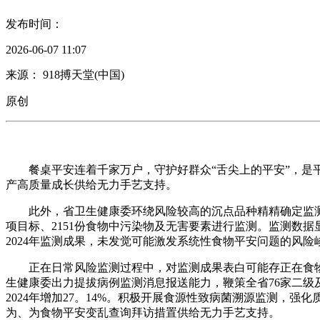
发布时间：
2026-06-07 11:07
来源： 918搏天堂(中国)
原创
餐桌平安连着千家万户，守护好群众“舌尖上的平安”，是平
产高质量成长供给无力手艺支持。
此外，省卫生健康委环绕风险较高的沉点品种精精确定监测使命
项目标、2151份食物中污染物及无害要素进行监测。监测数
2024年监测成果，未发觉可能激发系统性食物平安问题的风险
正在日常风险监测过程中，对监测成果表白可能存正在食物
生健康委出力提拔病例监测消息报送能力，鞭策全省76家二级及
2024年增加27。14%。积极开展食源性致病菌溯源监测
为、为食物平安变乱查询拜访措置供给无力手艺支持。