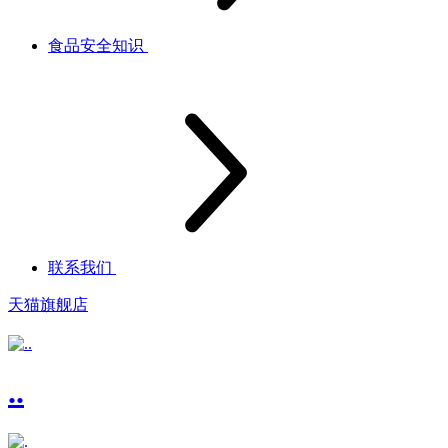
食品安全知识
联系我们
天猫旗舰店
..