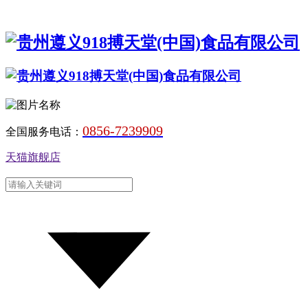
0856-7239909
全国服务电话：
天猫旗舰店