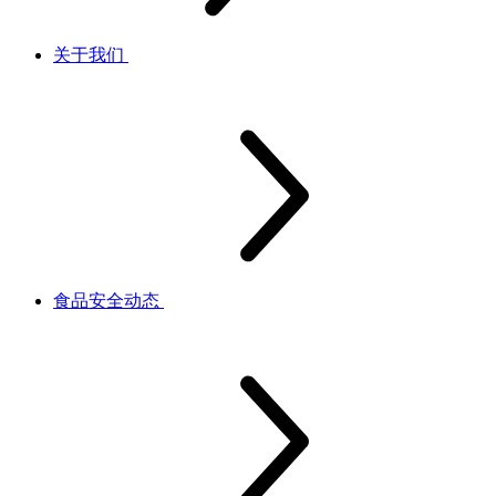
关于我们
食品安全动态