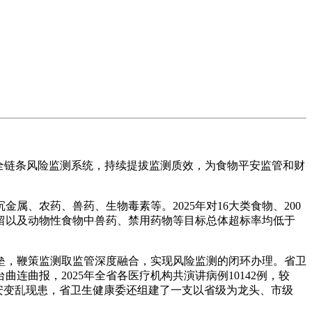
全链条风险监测系统，持续提拔监测质效，为食物平安监管和财
农药、兽药、生物毒素等。2025年对16大类食物、200
残留以及动物性食物中兽药、禁用药物等目标总体超标率均低于
，鞭策监测取监管深度融合，实现风险监测的闭环办理。省卫
曲报，2025年全省各医疗机构共演讲病例10142例，较
平安变乱现患，省卫生健康委还组建了一支以省级为龙头、市级