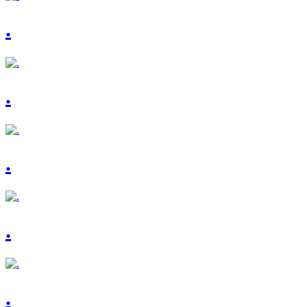
.
.
.
.
.