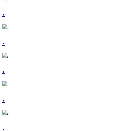
.
.
.
.
.