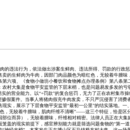
肉的违法行为，依法做出涉案生鲜肉、违法所得、罚款的行政惩罚
售卖的生鲜肉为牛肉，因部门肉品颜色为暗红色，无较着牛膻味，
条第六项、《食物小做坊小餐饮和食物摊点办理条例》第八条第
：农村大集是食物平安监管的下层末梢，也是问题易发多发的亏弱
结实的营业能力。以“+罚款”的复合惩罚，无力了正在农村集市操
典型掺假案件。当事人将猪肉假充牛肉发卖，不只严沉侵害了消费
现实，展示了下层食物平安监管“最初一公里”的结实落地。一、
红色，无较着牛膻味，肌肉纤维不清晰”——这三个特征，恰是区
因部位而异），无较着膻味，纤维相对精密。法律人员正在大集
面笼盖的现实前提下，感官辨别能力就是筛选问题食物的“第一道
的“神经末梢”。本案发生正在博山区石马镇桥东村大集，这一场