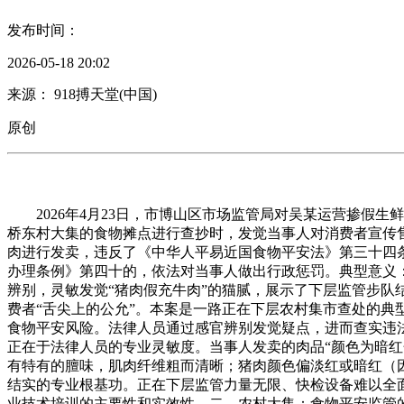
发布时间：
2026-05-18 20:02
来源： 918搏天堂(中国)
原创
2026年4月23日，市博山区市场监管局对吴某运营掺假生鲜
桥东村大集的食物摊点进行查抄时，发觉当事人对消费者宣传
肉进行发卖，违反了《中华人平易近国食物平安法》第三十四
办理条例》第四十的，依法对当事人做出行政惩罚。典型意义
辨别，灵敏发觉“猪肉假充牛肉”的猫腻，展示了下层监管步队
费者“舌尖上的公允”。本案是一路正在下层农村集市查处的
食物平安风险。法律人员通过感官辨别发觉疑点，进而查实违法
正在于法律人员的专业灵敏度。当事人发卖的肉品“颜色为暗
有特有的膻味，肌肉纤维粗而清晰；猪肉颜色偏淡红或暗红（
结实的专业根基功。正在下层监管力量无限、快检设备难以全
业技术培训的主要性和实效性。二、农村大集：食物平安监管