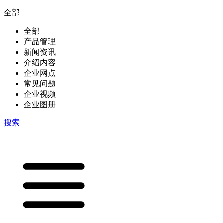
全部
全部
产品管理
新闻资讯
介绍内容
企业网点
常见问题
企业视频
企业图册
搜索