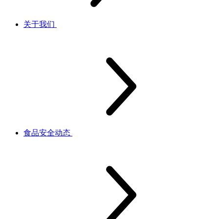
关于我们
食品安全动态