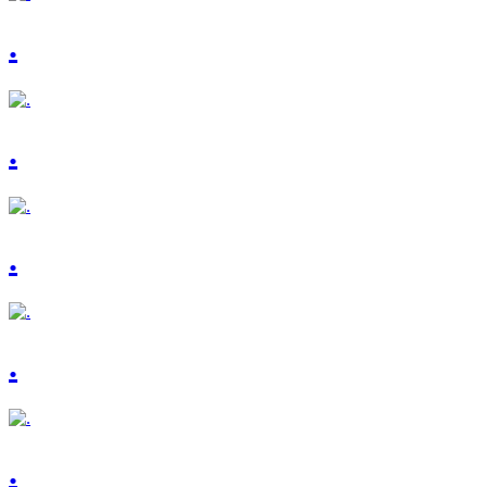
.
.
.
.
.