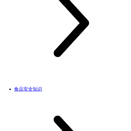
食品安全知识