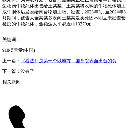
边收购牛犊死体出售给王某某。王某某将收购的牛犊死体加工
成牛胴体后发卖给肉食物加工场。经查，2023年3月至2024年3
月期间，被告人金某某多次向王某某发卖死因不明且未经查验
检疫的牛犊死体，金额达人平易近币13270元。
关键词：
918搏天堂(中国)
上一篇：
《看法》是第一个以地方、国务院表面出台的食
下一篇：没有了
相关新闻