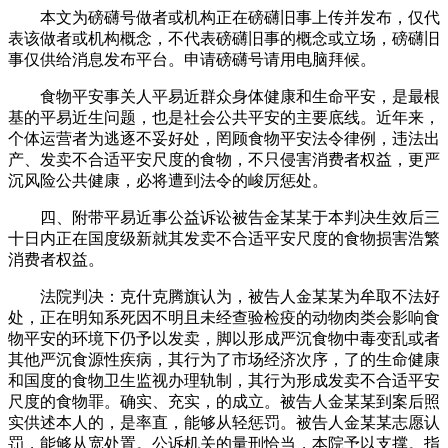
本文为磅礴号做者或机构正在磅礴旧事上传并发布，仅代
表该做者或机构概念，不代表磅礴旧事的概念或立场，磅礴旧
事仅供给消息发布平台。申请磅礴号请用电脑拜候。
食物平安事关人平易近群众身体健康和生命平安，是最根
基的平易近生问题，也是社会公共平安的主要底线。近年来，
个体运营者为逃逐不妥好处，罔顾食物平安法令律例，违法出
产、发卖不合适平安尺度的食物，不只侵害消费者权益，更严
沉风险公共健康，必将遭到法令的峻厉惩处。
四、附带平易近事公益诉讼被告金某某于本判决生效后三
十日内正在国度级新就其发卖不合适平安尺度的食物损害浩繁
消费者权益。
法院判决：克什克腾旗认为，被告人金某某为牟取不法好
处，正在明知系死因不明且未经查验检疫的动物肉类会影响食
物平安的环境下仍予以发卖，脚以形成严沉食物中毒变乱或者
其他严沉食源性疾病，其行为了市场经济次序，了的生命健康
和国度的食物卫生监视办理轨制，其行为形成发卖不合适平安
尺度的食物罪。确实、充实，的成立。被告人金某某到案后照
实供述本人的，是率直，能够从轻惩罚。被告人金某某志愿认
罚，能够从宽处置。公诉机关的量刑恰当，本院予以支撑。指