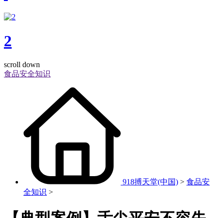
2
scroll down
食品安全知识
918搏天堂(中国)
>
食品安
全知识
>