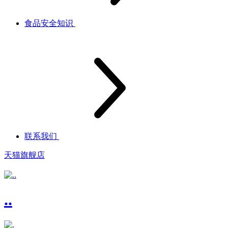
食品安全知识
联系我们
天猫旗舰店
..