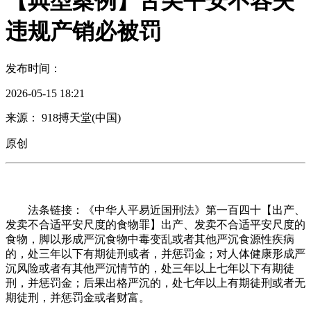
【典型案例】舌尖平安不容失
违规产销必被罚
发布时间：
2026-05-15 18:21
来源： 918搏天堂(中国)
原创
法条链接：《中华人平易近国刑法》第一百四十【出产、
发卖不合适平安尺度的食物罪】出产、发卖不合适平安尺度的
食物，脚以形成严沉食物中毒变乱或者其他严沉食源性疾病
的，处三年以下有期徒刑或者，并惩罚金；对人体健康形成严
沉风险或者有其他严沉情节的，处三年以上七年以下有期徒
刑，并惩罚金；后果出格严沉的，处七年以上有期徒刑或者无
期徒刑，并惩罚金或者财富。