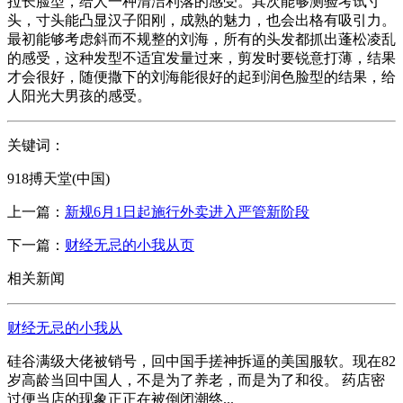
拉长脸型，给人一种清洁利落的感受。其次能够测验考试寸
头，寸头能凸显汉子阳刚，成熟的魅力，也会出格有吸引力。
最初能够考虑斜而不规整的刘海，所有的头发都抓出蓬松凌乱
的感受，这种发型不适宜发量过来，剪发时要锐意打薄，结果
才会很好，随便撒下的刘海能很好的起到润色脸型的结果，给
人阳光大男孩的感受。
关键词：
918搏天堂(中国)
上一篇：
新规6月1日起施行外卖进入严管新阶段
下一篇：
财经无忌的小我从页
相关新闻
财经无忌的小我从
硅谷满级大佬被销号，回中国手搓神拆逼的美国服软。现在82
岁高龄当回中国人，不是为了养老，而是为了和役。 药店密
过便当店的现象正正在被倒闭潮终...