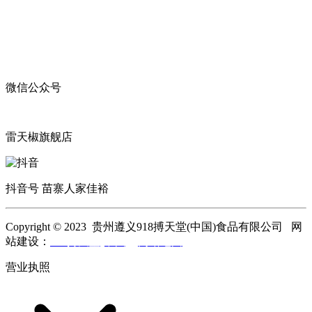
微信公众号
雷天椒旗舰店
抖音号 苗寨人家佳裕
Copyright © 2023 贵州遵义918搏天堂(中国)食品有限公司 网
站建设：
918搏天堂(中国)
网站地图
营业执照