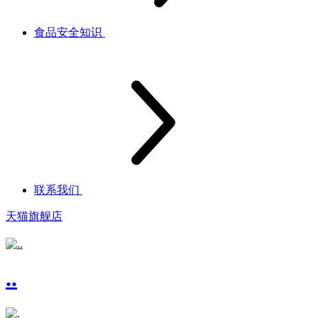
食品安全知识
联系我们
天猫旗舰店
..