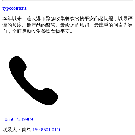
typecontent
本年以来，连云港市聚焦收集餐饮食物平安凸起问题，以最严
谨的尺度、最严酷的监管、最峻厉的惩罚、最庄重的问责为导
向，全面启动收集餐饮食物平安...
0856-7239909
联系人：简总
159 8501 0110