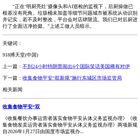
“正在‘明厨亮灶’摄像头和AI巡检的监视下，后厨操做已
根基没有死角。垃圾桶未加盖等细节问题城市被系统从动识别
并记实，若不及时整改，平台会对店肆限流。我们已对后厨进
行了全面洁净拾掇。”上述工做人员暗示。
关键词：
918搏天堂(中国)
上一篇：
不到24小时特朗普闹出6个国际笑话美国稀有对伊
下一篇：
收集食物平安“双新规”施行东城区市场监管局
相关新闻
收集食物平安“双
《收集餐饮办事运营者落实食物平安从体义务监视办理》《收
集食物发卖运营者落实食物平安从体义务监视办理》两项新规
自2026年1月27日由国度市场监视办...