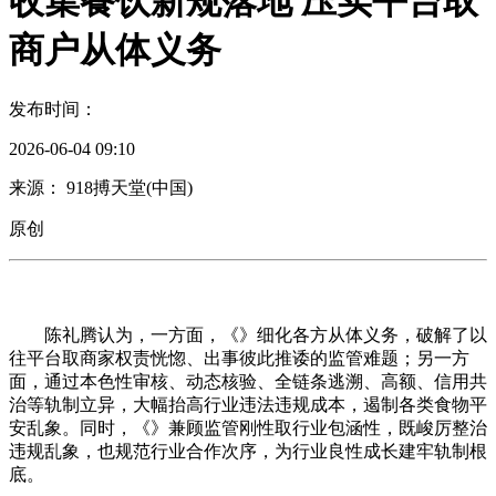
收集餐饮新规落地 压实平台取
商户从体义务
发布时间：
2026-06-04 09:10
来源： 918搏天堂(中国)
原创
陈礼腾认为，一方面，《》细化各方从体义务，破解了以
往平台取商家权责恍惚、出事彼此推诿的监管难题；另一方
面，通过本色性审核、动态核验、全链条逃溯、高额、信用共
治等轨制立异，大幅抬高行业违法违规成本，遏制各类食物平
安乱象。同时，《》兼顾监管刚性取行业包涵性，既峻厉整治
违规乱象，也规范行业合作次序，为行业良性成长建牢轨制根
底。