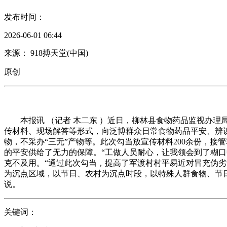
发布时间：
2026-06-01 06:44
来源： 918搏天堂(中国)
原创
本报讯 （记者 木二东 ）近日，柳林县食物药品监视办理
传材料、现场解答等形式，向泛博群众日常食物药品平安、辨
物，不采办“三无”产物等。此次勾当放宣传材料200余份，
的平安供给了无力的保障。“工做人员耐心，让我领会到了糊
克不及用。“通过此次勾当，提高了军渡村村平易近对冒充伪
为沉点区域，以节日、农村为沉点时段，以特殊人群食物、节
说。
关键词：