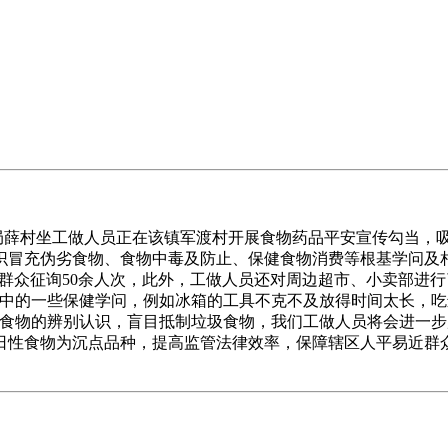
局薛村坐工做人员正在该镇军渡村开展食物药品平安宣传勾当，
识冒充伪劣食物、食物中毒及防止、保健食物消费等根基学问及
接管群众征询50余人次，此外，工做人员还对周边超市、小卖部
口中的一些保健学问，例如冰箱的工具不克不及放得时间太长，
劣食物的辨别认识，盲目抵制垃圾食物，我们工做人员将会进一
日性食物为沉点品种，提高监管法律效率，保障辖区人平易近群