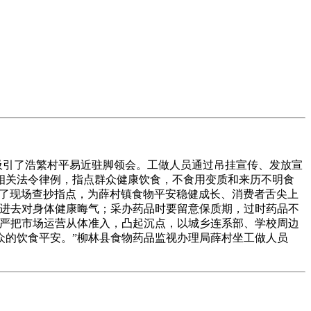
吸引了浩繁村平易近驻脚领会。工做人员通过吊挂宣传、发放宣
相关法令律例，指点群众健康饮食，不食用变质和来历不明食
进行了现场查抄指点，为薛村镇食物平安稳健成长、消费者舌尖上
吃进去对身体健康晦气；采办药品时要留意保质期，过时药品不
步严把市场运营从体准入，凸起沉点，以城乡连系部、学校周边
众的饮食平安。”柳林县食物药品监视办理局薛村坐工做人员