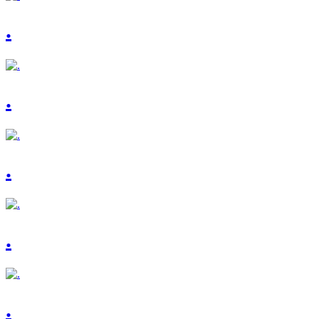
.
.
.
.
.