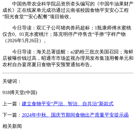
中国热带农业科学院品资所牵头编写的《中国牛油果财产
成长》正在线家单元成功通过云南省校园食物平安安心工程
“阳光食堂”“安心配餐”项目验收。
今日导读：双汇子公司猪肉兽药超标；1瓶康师傅水蜜桃
仅含0。01克水蜜桃汁；陈克明停产停售含“手擀”字样产物
（2026年5月26日）。
今日导读：海关总署提醒：a2奶粉三批次美国召回；海鲜
店被曝价钱过高，昭通市市场监视办理局发布集顶用餐单元和
农村自办宴席夏日食物平安预警通知布告。
关键词：
918搏天堂(中国)
上一篇：
建立食物平安“严治、智治、自共治”新款式
下一篇：
2024年中秋、国庆节期间食物出产质量平安提示函
相关新闻