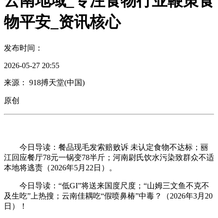
云南地域_专注食物行业鞭策食
物平安_资讯核心
发布时间：
2026-05-27 20:55
来源： 918搏天堂(中国)
原创
今日导读：餐品现毛发索赔败诉 未认定食物不达标；丽
江回应餐厅78元一锅变78半斤；河南尉氏饮水污染致群众不适
本地将逃责（2026年5月22日）。
今日导读：“低GI”将送来国度尺度；“山姆三文鱼不克不
及生吃”上热搜；云南佳耦吃“假喷鼻椿”中毒？（2026年3月20
日）！