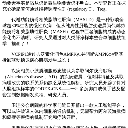
动要素事实是宿从仍是微生物要素仍不明白。本研究旨正在探
究心磷脂若何通过维持调理性T（regulatory T， Treg。
代谢功能妨碍相关脂肪性肝病（MASLD）是一种影响全
球超30%生齿的慢性疾病，但从纯真性肝脂肪变进展为代谢功
能妨碍相关脂肪性肝炎（MASH）过程中巨噬细胞构成的动态
变化尚不清晰。研究人员通过对人类肝净样本整合单细胞核组
学、描画了！
VCPIP1通过去泛素化润色AMPKγ1并阻断AMPKα-γ亚基
拆卸驱动糖尿病心肌病发生成长！
疾病相关小胶质细胞形态被认为参取阿尔茨海默病
（Alzheimer’s disease， AD）的疾病进展，但对其特征及其取
病理改变的联系关系仍缺乏系统性解析。研究人员开辟了针对
人脑组织样本的CODEX-CNS——一种多沉卵白成像手艺及配
套定制数据阐发流程。研究人员。
卫理公会病院的科学家们近日开辟出一款人工智能平台，
可以或许破译人体内细胞的通信机制，无望帮力阿尔茨海默病
和癌症等疾病的机制研究和疗法开辟。
乳腺癌的发病率和灭亡率随春秋增加而上升，但衰老取转