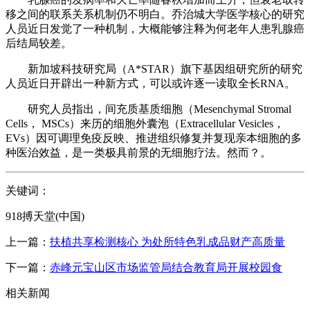
移之间的联系关系机制仍不明白。乔治城大学医学核心的研究
人员近日发觉了一种机制，大概能够注释为何老年人患乳腺癌
后结局较差。
新加坡科技研究局（A*STAR）旗下基因组研究所的研究
人员近日开辟出一种新方式，可以或许逐一读取全长RNA。
研究人员指出，间充质基质细胞（Mesenchymal Stromal
Cells， MSCs）来历的细胞外囊泡（Extracellular Vesicles，
EVs）因可调理免疫反映、推进组织修复并复现亲本细胞的多
种医治效益，是一类极具前景的无细胞疗法。然而？。
关键词：
918搏天堂(中国)
上一篇：
扶植共享检测核心 为处所特色乳成品财产高质量
下一篇：
赤峰元宝山区市场监管局结合教育局开展校园食
相关新闻